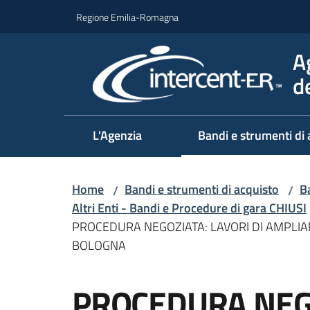
Vai al contenuto
Vai alla navigazione
Vai al footer
Regione Emilia-Romagna
A
d
L'Agenzia
Bandi e strumenti di 
Home
Bandi e strumenti di acquisto
Ba
/
/
Altri Enti - Bandi e Procedure di gara CHIUSI
PROCEDURA NEGOZIATA: LAVORI DI AMPLIA
BOLOGNA
Salta al contenuto
PROCEDURA NEGO