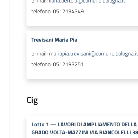
e-mail:
ilaria.bertola@comune.bologna.it
telefono:
0512194349
Trevisani Maria Pia
e-mail:
mariapia.trevisani@comune.bologna.it
telefono:
0512193251
Cig
Lotto
1
—
LAVORI DI AMPLIAMENTO DELLA
GRADO VOLTA-MAZZINI VIA BIANCOLELLI 3