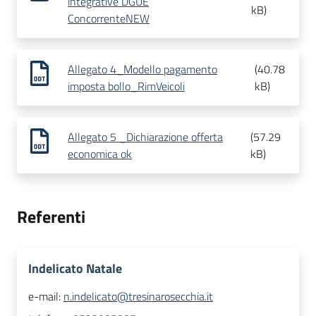
integrative DGUE
kB
)
ConcorrenteNEW
Allegato 4_Modello pagamento
(
40.78
imposta bollo_RimVeicoli
kB
)
Allegato 5 _Dichiarazione offerta
(
57.29
economica ok
kB
)
Referenti
Indelicato Natale
e-mail:
n.indelicato@tresinarosecchia.it