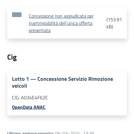
Concessione non aggiudicata per
(
153.91
inammissibilità dell'unica offerta
kB
)
presentata
Cig
Lotto
1
—
Concessione Servizio Rimozione
veicoli
CIG:
A034E4F62E
OpenData ANAC
Ultimo aggiornamento
:
06-03-2024, 13:35