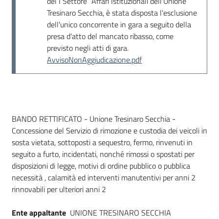
del I Settore “Affari Istituzionali dell'Unione
Seguici
Tresinaro Secchia, è stata disposta l'esclusione
su
dell'unico concorrente in gara a seguito della
presa d'atto del mancato ribasso, come
previsto negli atti di gara.
AvvisoNonAggiudicazione.pdf
Dati del bando
BANDO RETTIFICATO - Unione Tresinaro Secchia -
Concessione del Servizio di rimozione e custodia dei veicoli in
sosta vietata, sottoposti a sequestro, fermo, rinvenuti in
seguito a furto, incidentati, nonché rimossi o spostati per
disposizioni di legge, motivi di ordine pubblico o pubblica
necessità , calamità ed interventi manutentivi per anni 2
rinnovabili per ulteriori anni 2
Ente appaltante
UNIONE TRESINARO SECCHIA