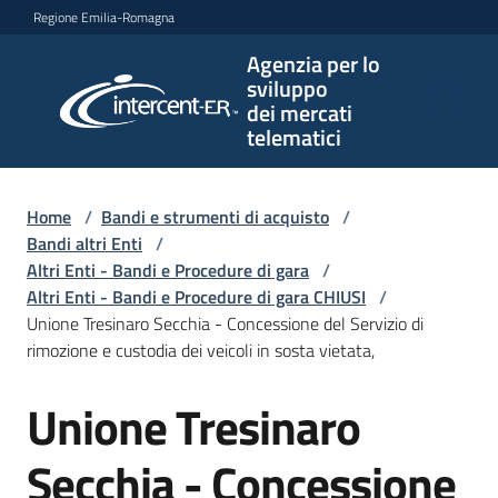
Vai al contenuto
Vai alla navigazione
Vai al footer
Regione Emilia-Romagna
Agenzia per lo
Agenzia
sviluppo
per lo
dei mercati
sviluppo
telematici
dei
mercati
telematici
Home
/
Bandi e strumenti di acquisto
/
Bandi altri Enti
/
Altri Enti - Bandi e Procedure di gara
/
Altri Enti - Bandi e Procedure di gara CHIUSI
/
L'Agenzia
Unione Tresinaro Secchia - Concessione del Servizio di
rimozione e custodia dei veicoli in sosta vietata,
Unione Tresinaro
Bandi
Salta al contenuto
e
strumenti
Secchia - Concessione
di