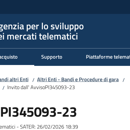
genzia per lo sviluppo
ei mercati telematici
acquisto
Supporto
Piattaforme telema
ndi altri Enti
Altri Enti - Bandi e Procedure di gara
/
/
Invito dall' AvvisoPI345093-23
/
isoPI345093-23
ematici - SATER:
26/02/2026 18:39