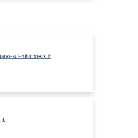
no-sul-rubicone.fc.it
it