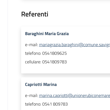
Referenti
Baraghini Maria Grazia
e-mail:
mariagrazia.baraghini@comune.savigna
telefono:
0541809625
cellulare:
0541809783
Capriotti Marina
e-mail:
marina.capriotti@unionerubiconemare.
telefono:
0541 809783