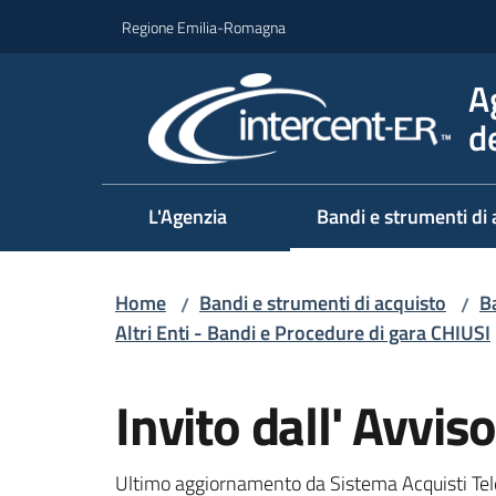
Vai al contenuto
Vai alla navigazione
Vai al footer
Regione Emilia-Romagna
A
d
L'Agenzia
Bandi e strumenti di 
Home
Bandi e strumenti di acquisto
Ba
/
/
Altri Enti - Bandi e Procedure di gara CHIUSI
Salta al contenuto
Invito dall' Avv
Ultimo aggiornamento da Sistema Acquisti Tel