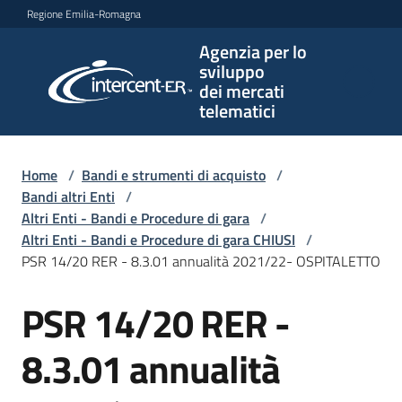
Vai al contenuto
Vai alla navigazione
Vai al footer
Regione Emilia-Romagna
Agenzia per lo
Agenzia
sviluppo
per lo
dei mercati
sviluppo
telematici
dei
mercati
telematici
Home
/
Bandi e strumenti di acquisto
/
Bandi altri Enti
/
Altri Enti - Bandi e Procedure di gara
/
Altri Enti - Bandi e Procedure di gara CHIUSI
/
L'Agenzia
PSR 14/20 RER - 8.3.01 annualità 2021/22- OSPITALETTO
PSR 14/20 RER -
Salta al contenuto
Bandi
e
8.3.01 annualità
strumenti
di