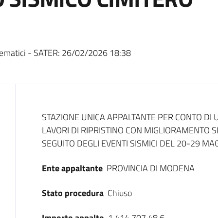
ematici - SATER:
26/02/2026 18:38
Dati del bando
STAZIONE UNICA APPALTANTE PER CONTO DI
LAVORI DI RIPRISTINO CON MIGLIORAMENTO S
SEGUITO DEGLI EVENTI SISMICI DEL 20-29 MA
Ente appaltante
PROVINCIA DI MODENA
Stato procedura
Chiuso
Importo appalto
1.414.707,48 €