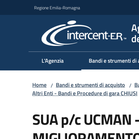
Vai al contenuto
Vai alla navigazione
Vai al footer
Regione Emilia-Romagna
A
d
L'Agenzia
Bandi e strumenti di 
Home
Bandi e strumenti di acquisto
Ba
/
/
Altri Enti - Bandi e Procedure di gara CHIUSI
Salta al contenuto
SUA p/c UCMAN -
MIGLIORAMENTO