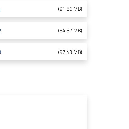
1
(
91.56 MB
)
2
(
84.37 MB
)
3
(
97.43 MB
)