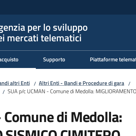
genzia per lo sviluppo
ei mercati telematici
acquisto
Supporto
Piattaforme telema
ndi altri Enti
Altri Enti - Bandi e Procedure di gara
/
/
SUA p/c UCMAN - Comune di Medolla: MIGLIORAMENT
/
 Comune di Medolla:
 SISMICO CIMITERO