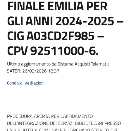
FINALE EMILIA PER
Seguici
su
GLI ANNI 2024-2025 –
CIG A03CD2F985 –
CPV 92511000-6.
Ultimo aggiornamento da Sistema Acquisti Telematici -
SATER:
26/02/2026 18:37
Condividi
Vedi azioni
Dati del bando
PROCEDURA APERTA PER L’AFFIDAMENTO
DELL’INTEGRAZIONE DEI SERVIZI BIBLIOTECARI PRESSO
LA BIBLIOTECA COMUNALE E L’ARCHIVIO STORICO DEL