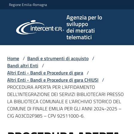
Vai al contenuto
Vai alla navigazione
Vai al footer
Regione Emilia-Romagna
Agenzia per lo
Agenzia
sviluppo
per lo
dei mercati
sviluppo
telematici
dei
mercati
telematici
Home
/
Bandi e strumenti di acquisto
/
Bandi altri Enti
/
Altri Enti - Bandi e Procedure di gara
/
Altri Enti - Bandi e Procedure di gara CHIUSI
/
L'Agenzia
PROCEDURA APERTA PER L’AFFIDAMENTO
DELL’INTEGRAZIONE DEI SERVIZI BIBLIOTECARI PRESSO
LA BIBLIOTECA COMUNALE E L’ARCHIVIO STORICO DEL
COMUNE DI FINALE EMILIA PER GLI ANNI 2024-2025 –
Bandi
CIG A03CD2F985 – CPV 92511000-6.
e
strumenti
di
Salta al contenuto