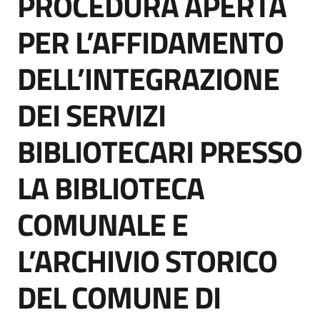
PROCEDURA APERTA
acquisto
PER L’AFFIDAMENTO
DELL’INTEGRAZIONE
Supporto
DEI SERVIZI
Piattaforme
BIBLIOTECARI PRESSO
telematiche
LA BIBLIOTECA
COMUNALE E
L’ARCHIVIO STORICO
English
site
DEL COMUNE DI