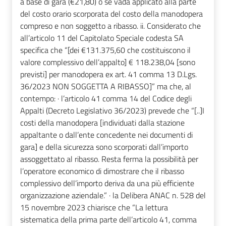
a base di gara (€21,80) o se vada applicato alla parte
del costo orario scorporata del costo della manodopera
compreso e non soggetto a ribasso. ii. Considerato che
all’articolo 11 del Capitolato Speciale codesta SA
specifica che “[dei €131.375,60 che costituiscono il
valore complessivo dell’appalto] € 118.238,04 [sono
previsti] per manodopera ex art. 41 comma 13 D.Lgs.
36/2023 NON SOGGETTA A RIBASSO]” ma che, al
contempo: · l’articolo 41 comma 14 del Codice degli
Appalti (Decreto Legislativo 36/2023) prevede che “[..]I
costi della manodopera [individuati dalla stazione
appaltante o dall’ente concedente nei documenti di
gara] e della sicurezza sono scorporati dall’importo
assoggettato al ribasso. Resta ferma la possibilità per
l’operatore economico di dimostrare che il ribasso
complessivo dell’importo deriva da una più efficiente
organizzazione aziendale.” · la Delibera ANAC n. 528 del
15 novembre 2023 chiarisce che “La lettura
sistematica della prima parte dell’articolo 41, comma