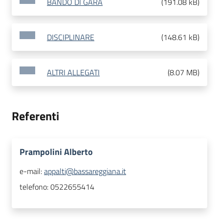
BANDO DI GARA
(
191.08 kB
)
DISCIPLINARE
(
148.61 kB
)
ALTRI ALLEGATI
(
8.07 MB
)
Referenti
Prampolini Alberto
e-mail:
appalti@bassareggiana.it
telefono:
0522655414