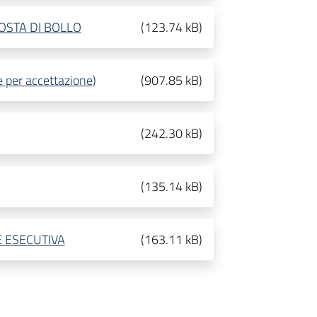
STA DI BOLLO
(
123.74 kB
)
per accettazione)
(
907.85 kB
)
(
242.30 kB
)
(
135.14 kB
)
 ESECUTIVA
(
163.11 kB
)