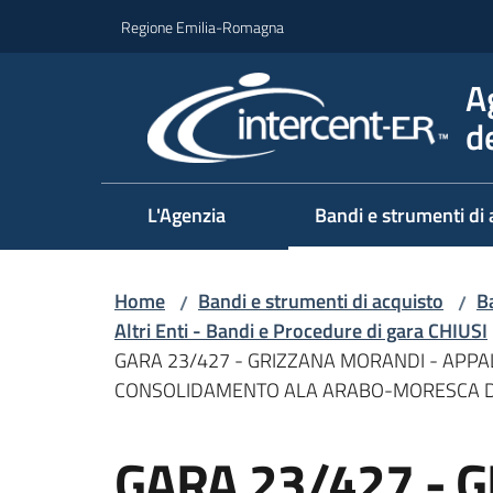
Vai al contenuto
Vai alla navigazione
Vai al footer
Regione Emilia-Romagna
A
d
L'Agenzia
Bandi e strumenti di 
Home
Bandi e strumenti di acquisto
Ba
/
/
Altri Enti - Bandi e Procedure di gara CHIUSI
GARA 23/427 - GRIZZANA MORANDI - APPA
CONSOLIDAMENTO ALA ARABO-MORESCA DE
Salta al contenuto
GARA 23/427 - 