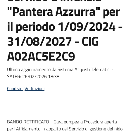
acquisto
"Pantera Azzurra" per
il periodo 1/09/2024 -
Supporto
31/08/2027 - CIG
A02AC5E2C9
Piattaforme
telematiche
Ultimo aggiornamento da Sistema Acquisti Telematici -
SATER:
26/02/2026 18:38
Condividi
Vedi azioni
English
site
Dati del bando
BANDO RETTIFICATO - Gara europea a Procedura aperta
per l'Affidamento in appalto del Servizio di gestione del nido