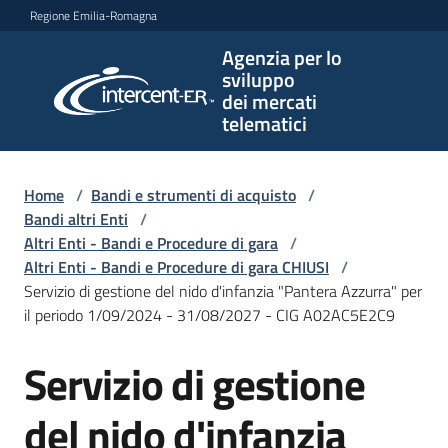
Vai al contenuto
Vai alla navigazione
Vai al footer
Regione Emilia-Romagna
Agenzia per lo
Agenzia
sviluppo
per lo
dei mercati
sviluppo
telematici
dei
mercati
telematici
Home
/
Bandi e strumenti di acquisto
/
Bandi altri Enti
/
Altri Enti - Bandi e Procedure di gara
/
Altri Enti - Bandi e Procedure di gara CHIUSI
/
L'Agenzia
Servizio di gestione del nido d'infanzia "Pantera Azzurra" per
il periodo 1/09/2024 - 31/08/2027 - CIG A02AC5E2C9
Servizio di gestione
Bandi
Salta al contenuto
e
strumenti
del nido d'infanzia
di