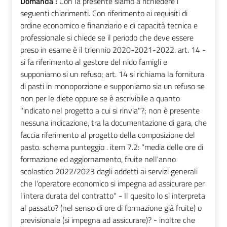
Domanda :
Con la presente siamo a richiedere i
seguenti chiarimenti. Con riferimento ai requisiti di
ordine economico e finanziario e di capacità tecnica e
professionale si chiede se il periodo che deve essere
preso in esame è il triennio 2020-2021-2022. art. 14 -
si fa riferimento al gestore del nido famigli e
supponiamo si un refuso; art. 14 si richiama la fornitura
di pasti in monoporzione e supponiamo sia un refuso se
non per le diete oppure se è ascrivibile a quanto
"indicato nel progetto a cui si rinvia"?; non è presente
nessuna indicazione, tra la documentazione di gara, che
faccia riferimento al progetto della composizione del
pasto. schema punteggio . item 7.2: "media delle ore di
formazione ed aggiornamento, fruite nell'anno
scolastico 2022/2023 dagli addetti ai servizi generali
che l'operatore economico si impegna ad assicurare per
l'intera durata del contratto" - Il quesito lo si interpreta
al passato? (nel senso di ore di formazione già fruite) o
previsionale (si impegna ad assicurare)? - inoltre che