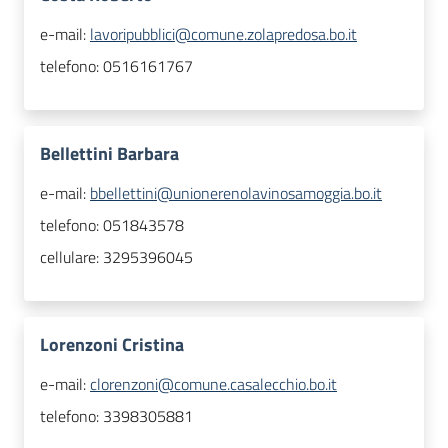
e-mail:
lavoripubblici@comune.zolapredosa.bo.it
telefono:
0516161767
Bellettini Barbara
e-mail:
bbellettini@unionerenolavinosamoggia.bo.it
telefono:
051843578
cellulare:
3295396045
Lorenzoni Cristina
e-mail:
clorenzoni@comune.casalecchio.bo.it
telefono:
3398305881