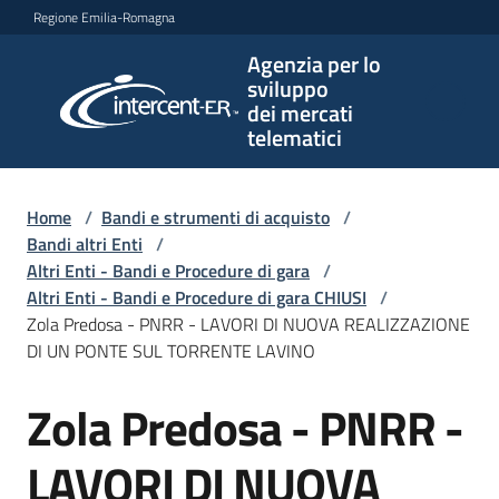
Vai al contenuto
Vai alla navigazione
Vai al footer
Regione Emilia-Romagna
Agenzia per lo
Agenzia
sviluppo
per lo
dei mercati
sviluppo
telematici
dei
mercati
telematici
Home
/
Bandi e strumenti di acquisto
/
Bandi altri Enti
/
Altri Enti - Bandi e Procedure di gara
/
Altri Enti - Bandi e Procedure di gara CHIUSI
/
L'Agenzia
Zola Predosa - PNRR - LAVORI DI NUOVA REALIZZAZIONE
DI UN PONTE SUL TORRENTE LAVINO
Zola Predosa - PNRR -
Bandi
Salta al contenuto
e
strumenti
LAVORI DI NUOVA
di