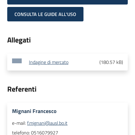
CONSULTA LE GUIDE ALL'USO
Allegati
Indagine di mercato
(
180.57 kB
)
Referenti
Mignani Francesco
e-mail:
f.mignani@ausl.bo.it
telefono:
0516079927