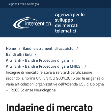
Vai al contenuto
Vai alla navigazione
Vai al footer
Regione Emilia-Romagna
Agenzia per lo
Agenzia
sviluppo
per lo
dei mercati
sviluppo
telematici
dei
mercati
telematici
Home
/
Bandi e strumenti di acquisto
/
Bandi altri Enti
/
Altri Enti - Bandi e Procedure di gara
/
Altri Enti - Bandi e Procedure di gara CHIUSI
/
L'Agenzia
Indagine di mercato relativa a servizi di certificazione
secondo la norma UNI EN ISO 9001:2015 per le esigenze di
varie articolazioni organizzative dell’Azienda USL di Bologna
– IRCCS Scienze Neurologiche.
Bandi
e
Indagine di mercato
strumenti
Salta al contenuto
di