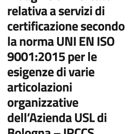
acquisto
relativa a servizi di
certificazione secondo
Supporto
la norma UNI EN ISO
9001:2015 per le
Piattaforme
telematiche
esigenze di varie
articolazioni
organizzative
English
dell’Azienda USL di
site
Bologna – IRCCS