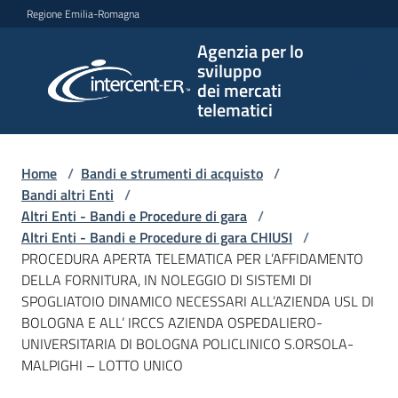
Vai al contenuto
Vai alla navigazione
Vai al footer
Regione Emilia-Romagna
Agenzia per lo
Agenzia
sviluppo
per lo
dei mercati
sviluppo
telematici
dei
mercati
telematici
Home
/
Bandi e strumenti di acquisto
/
Bandi altri Enti
/
Altri Enti - Bandi e Procedure di gara
/
Altri Enti - Bandi e Procedure di gara CHIUSI
/
L'Agenzia
PROCEDURA APERTA TELEMATICA PER L’AFFIDAMENTO
DELLA FORNITURA, IN NOLEGGIO DI SISTEMI DI
SPOGLIATOIO DINAMICO NECESSARI ALL’AZIENDA USL DI
BOLOGNA E ALL’ IRCCS AZIENDA OSPEDALIERO-
Bandi
UNIVERSITARIA DI BOLOGNA POLICLINICO S.ORSOLA-
e
MALPIGHI – LOTTO UNICO
strumenti
di