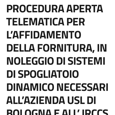
PROCEDURA APERTA
acquisto
Salta al contenuto
TELEMATICA PER
Supporto
L’AFFIDAMENTO
DELLA FORNITURA, IN
Piattaforme
telematiche
NOLEGGIO DI SISTEMI
DI SPOGLIATOIO
DINAMICO NECESSARI
English
ALL’AZIENDA USL DI
site
BOLOGNA E ALL’ IRCCS