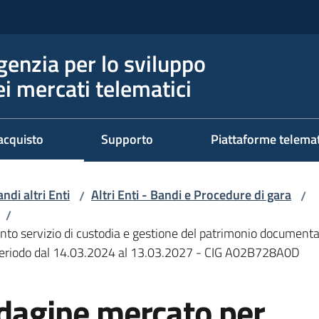
genzia per lo sviluppo
ei mercati telematici
acquisto
Supporto
Piattaforme telema
ndi altri Enti
Altri Enti - Bandi e Procedure di gara
/
/
/
to servizio di custodia e gestione del patrimonio documentar
 periodo dal 14.03.2024 al 13.03.2027 - CIG A02B728A0D
ndagine mercato per