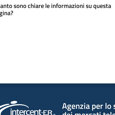
anto sono chiare le informazioni su questa
gina?
a da 1 a 5 stelle
Agenzia per lo 
dei mercati tel