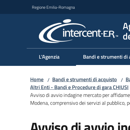
Vai al contenuto
Vai alla navigazione
Vai al footer
Regione Emilia-Romagna
A
d
L'Agenzia
Bandi e strumenti di 
Home
Bandi e strumenti di acquisto
Ba
/
/
Altri Enti - Bandi e Procedure di gara CHIUSI
Avviso di avvio indagine mercato per affidamen
Modena, comprensivo dei servizi al pubblico,
Salta al contenuto
Avviso di avvio i