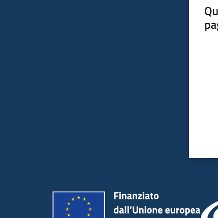
Qu
pa
Valut