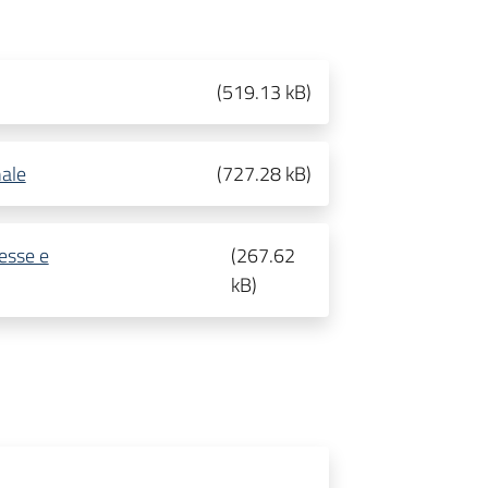
(
519.13 kB
)
nale
(
727.28 kB
)
resse e
(
267.62
kB
)