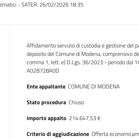
ematici - SATER:
26/02/2026 18:35
Dati del bando
Affidamento servizio di custodia e gestione del p
deposito del Comune di Modena, comprensivo dei se
comma 1, lett. e) D.Lgs. 36/2023 - periodo dal 
A02B728A0D
Ente appaltante
COMUNE DI MODENA
Stato procedura
Chiuso
Importo appalto
214.647,53 €
Criterio di aggiudicazione
Offerta economicam