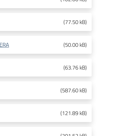
(
77.50 kB
)
ERA
(
50.00 kB
)
(
63.76 kB
)
(
587.60 kB
)
(
121.89 kB
)
(
201.52 kB
)