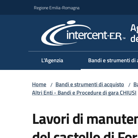
Vai al contenuto
Vai alla navigazione
Vai al footer
Regione Emilia-Romagna
A
d
L'Agenzia
Bandi e strumenti di 
Home
Bandi e strumenti di acquisto
Ba
/
/
Altri Enti - Bandi e Procedure di gara CHIUSI
Salta al contenuto
Lavori di manuten
del castello di Fo