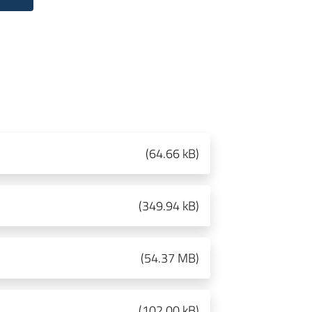
(
64.66 kB
)
(
349.94 kB
)
(
54.37 MB
)
(
102.00 kB
)