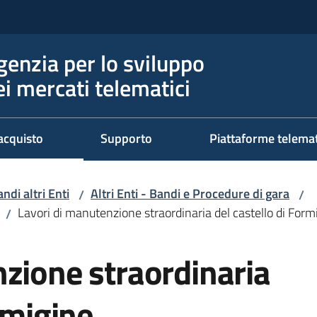
genzia per lo sviluppo
ei mercati telematici
acquisto
Supporto
Piattaforme telema
ndi altri Enti
Altri Enti - Bandi e Procedure di gara
/
/
Lavori di manutenzione straordinaria del castello di Form
/
zione straordinaria
rmigine