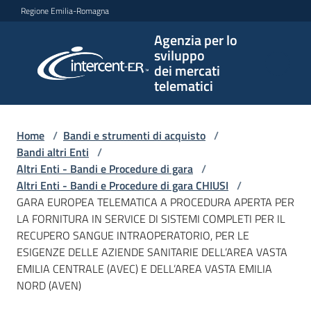
Vai al contenuto
Vai alla navigazione
Vai al footer
Regione Emilia-Romagna
Agenzia per lo
Agenzia
sviluppo
per lo
dei mercati
sviluppo
telematici
dei
mercati
telematici
Home
/
Bandi e strumenti di acquisto
/
Bandi altri Enti
/
Altri Enti - Bandi e Procedure di gara
/
Altri Enti - Bandi e Procedure di gara CHIUSI
/
L'Agenzia
GARA EUROPEA TELEMATICA A PROCEDURA APERTA PER
LA FORNITURA IN SERVICE DI SISTEMI COMPLETI PER IL
RECUPERO SANGUE INTRAOPERATORIO, PER LE
ESIGENZE DELLE AZIENDE SANITARIE DELL’AREA VASTA
Bandi
EMILIA CENTRALE (AVEC) E DELL’AREA VASTA EMILIA
e
NORD (AVEN)
strumenti
di