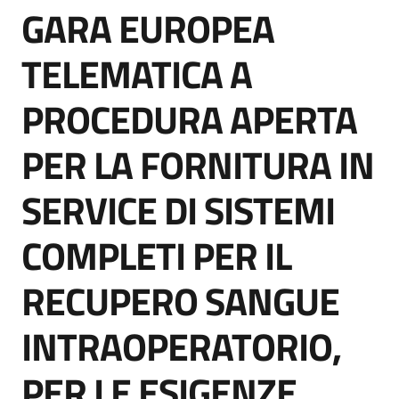
GARA EUROPEA
acquisto
Salta al contenuto
TELEMATICA A
Supporto
PROCEDURA APERTA
PER LA FORNITURA IN
Piattaforme
telematiche
SERVICE DI SISTEMI
COMPLETI PER IL
RECUPERO SANGUE
English
INTRAOPERATORIO,
site
PER LE ESIGENZE