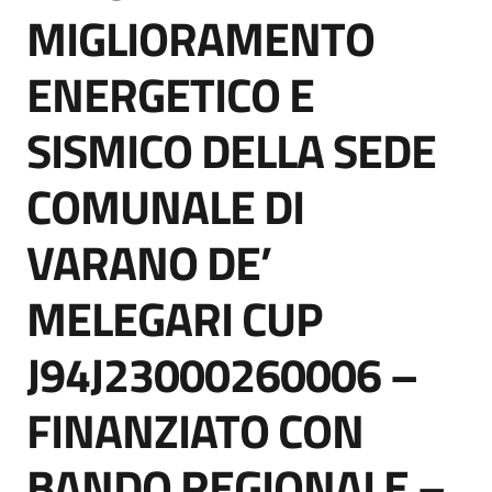
acquisto
MIGLIORAMENTO
ENERGETICO E
Supporto
SISMICO DELLA SEDE
COMUNALE DI
Piattaforme
telematiche
VARANO DE’
MELEGARI CUP
J94J23000260006 –
English
FINANZIATO CON
site
BANDO REGIONALE –