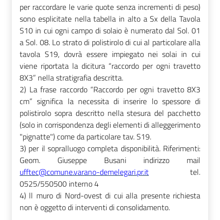
per raccordare le varie quote senza incrementi di peso)
sono esplicitate nella tabella in alto a Sx della Tavola
S10 in cui ogni campo di solaio è numerato dal Sol. 01
a Sol. 08. Lo strato di polistirolo di cui al particolare alla
tavola S19, dovrà essere impiegato nei solai in cui
viene riportata la dicitura “raccordo per ogni travetto
8X3” nella stratigrafia descritta.
2) La frase raccordo “Raccordo per ogni travetto 8X3
cm” significa la necessita di inserire lo spessore di
polistirolo sopra descritto nella stesura del pacchetto
(solo in corrispondenza degli elementi di alleggerimento
"pignatte") come da particolare tav. S19.
3) per il sopralluogo completa disponibilità. Riferimenti:
Geom. Giuseppe Busani
indirizzo mail
ufftec@comune.varano-demelegari.pr.it
tel.
0525/550500 interno 4
4) ll muro di Nord-ovest di cui alla presente richiesta
non è oggetto di interventi di consolidamento.