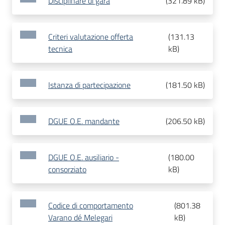
Disciplinare di gara
(
321.89 kB
)
Criteri valutazione offerta
(
131.13
tecnica
kB
)
Istanza di partecipazione
(
181.50 kB
)
DGUE O.E. mandante
(
206.50 kB
)
DGUE O.E. ausiliario -
(
180.00
consorziato
kB
)
Codice di comportamento
(
801.38
Varano dé Melegari
kB
)