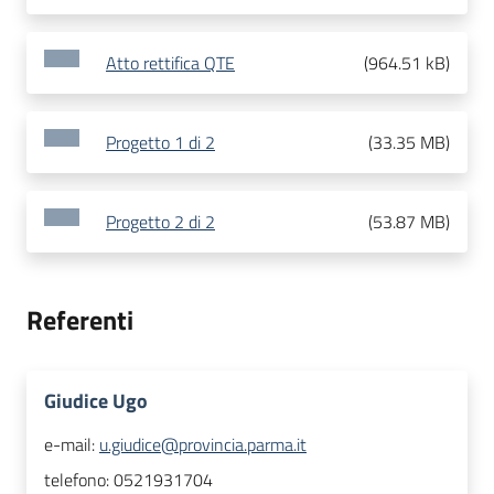
Atto rettifica QTE
(
964.51 kB
)
Progetto 1 di 2
(
33.35 MB
)
Progetto 2 di 2
(
53.87 MB
)
Referenti
Giudice Ugo
e-mail:
u.giudice@provincia.parma.it
telefono:
0521931704