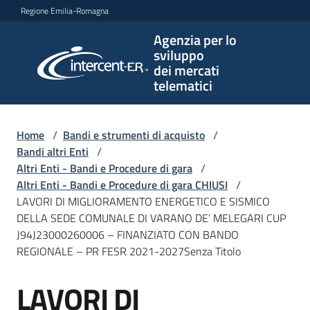
Vai al contenuto
Vai alla navigazione
Vai al footer
Regione Emilia-Romagna
Agenzia per lo
Agenzia
sviluppo
per lo
dei mercati
sviluppo
telematici
dei
mercati
telematici
Home
/
Bandi e strumenti di acquisto
/
Bandi altri Enti
/
Altri Enti - Bandi e Procedure di gara
/
Altri Enti - Bandi e Procedure di gara CHIUSI
/
L'Agenzia
LAVORI DI MIGLIORAMENTO ENERGETICO E SISMICO
DELLA SEDE COMUNALE DI VARANO DE’ MELEGARI CUP
J94J23000260006 – FINANZIATO CON BANDO
REGIONALE – PR FESR 2021-2027Senza Titolo
Bandi
e
LAVORI DI
strumenti
Salta al contenuto
di