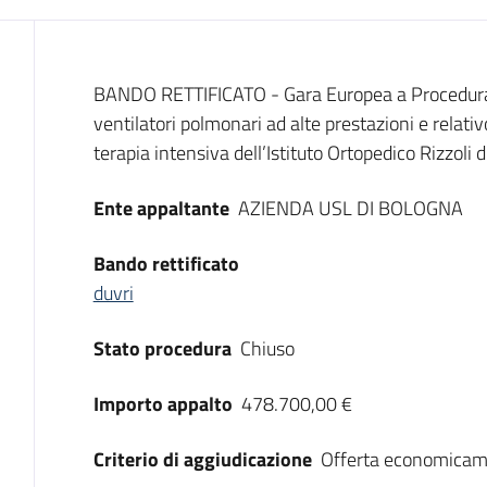
Dati del bando
BANDO RETTIFICATO - Gara Europea a Procedura Ap
ventilatori polmonari ad alte prestazioni e relati
terapia intensiva dell’Istituto Ortopedico Rizzoli 
Ente appaltante
AZIENDA USL DI BOLOGNA
Bando rettificato
duvri
Stato procedura
Chiuso
Importo appalto
478.700,00 €
Criterio di aggiudicazione
Offerta economicam