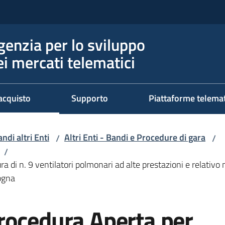
genzia per lo sviluppo
ei mercati telematici
acquisto
Supporto
Piattaforme telema
ndi altri Enti
Altri Enti - Bandi e Procedure di gara
/
/
/
a di n. 9 ventilatori polmonari ad alte prestazioni e relativo
logna
rocedura Aperta per