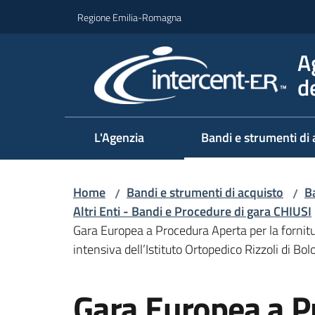
Vai al contenuto
Vai alla navigazione
Vai al footer
Regione Emilia-Romagna
A
d
L'Agenzia
Bandi e strumenti di 
Home
Bandi e strumenti di acquisto
Ba
/
/
Altri Enti - Bandi e Procedure di gara CHIUSI
Gara Europea a Procedura Aperta per la fornitur
intensiva dell’Istituto Ortopedico Rizzoli di Bo
Salta al contenuto
Gara Europea a P