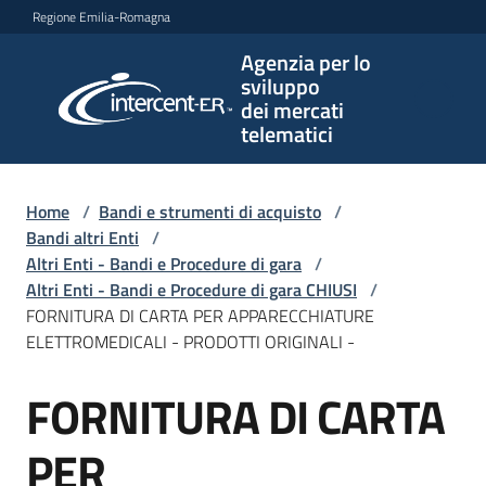
Vai al contenuto
Vai alla navigazione
Vai al footer
Regione Emilia-Romagna
Agenzia per lo
Agenzia
sviluppo
per lo
dei mercati
sviluppo
telematici
dei
mercati
telematici
Home
/
Bandi e strumenti di acquisto
/
Bandi altri Enti
/
Altri Enti - Bandi e Procedure di gara
/
Altri Enti - Bandi e Procedure di gara CHIUSI
/
L'Agenzia
FORNITURA DI CARTA PER APPARECCHIATURE
ELETTROMEDICALI - PRODOTTI ORIGINALI -
FORNITURA DI CARTA
Bandi
Salta al contenuto
e
strumenti
PER
di