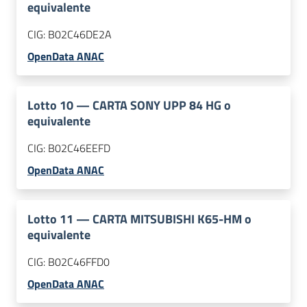
equivalente
CIG:
B02C46DE2A
OpenData ANAC
Lotto
10
—
CARTA SONY UPP 84 HG o
equivalente
CIG:
B02C46EEFD
OpenData ANAC
Lotto
11
—
CARTA MITSUBISHI K65-HM o
equivalente
CIG:
B02C46FFD0
OpenData ANAC