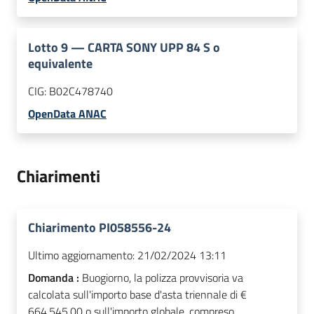
Lotto
9
—
CARTA SONY UPP 84 S o
equivalente
CIG:
B02C478740
OpenData ANAC
Chiarimenti
Chiarimento PI058556-24
Ultimo aggiornamento:
21/02/2024 13:11
Domanda :
Buogiorno, la polizza provvisoria va
calcolata sull'importo base d'asta triennale di €
664.545,00 o sull'importo globale, compreso