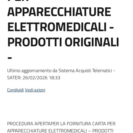
acquisto
APPARECCHIATURE
ELETTROMEDICALI -
Supporto
PRODOTTI ORIGINALI
-
Piattaforme
telematiche
Ultimo aggiornamento da Sistema Acquisti Telematici -
SATER:
26/02/2026 18:33
Condividi
Vedi azioni
English
site
Dati del bando
PROCEDURA APERTAPER LA FORNITURA CARTA PER
APPARECCHIATURE ELETTROMEDICALI – PRODOTTI