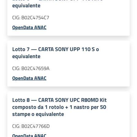
equivalente
CIG:
B02C4754C7
OpenData ANAC
Lotto
7
—
CARTA SONY UPP 110 S o
equivalente
CIG:
B02C47659A
OpenData ANAC
Lotto
8
—
CARTA SONY UPC R80MD Kit
composto da 1 rotolo + 1 nastro per 50
stampe o equivalente
CIG:
B02C47766D
OpenData ANAC