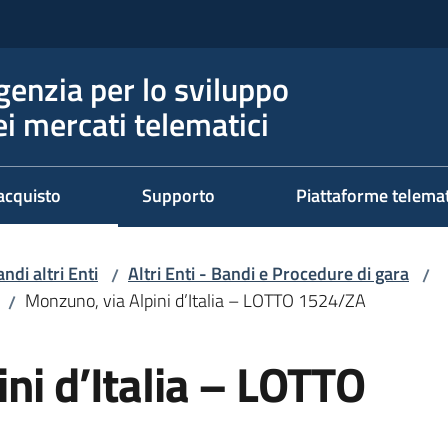
genzia per lo sviluppo
ei mercati telematici
acquisto
Supporto
Piattaforme telema
ndi altri Enti
Altri Enti - Bandi e Procedure di gara
/
/
Monzuno, via Alpini d’Italia – LOTTO 1524/ZA
/
ni d’Italia – LOTTO