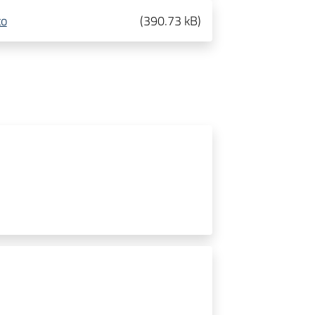
to
(
390.73 kB
)