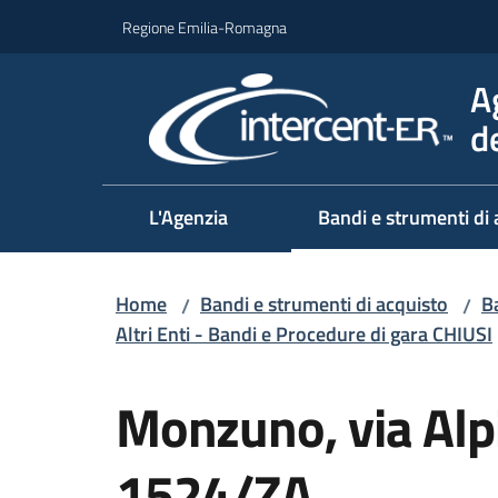
Vai al contenuto
Vai alla navigazione
Vai al footer
Regione Emilia-Romagna
A
d
L'Agenzia
Bandi e strumenti di 
Home
Bandi e strumenti di acquisto
Ba
/
/
Altri Enti - Bandi e Procedure di gara CHIUSI
Salta al contenuto
Monzuno, via Alpi
1524/ZA