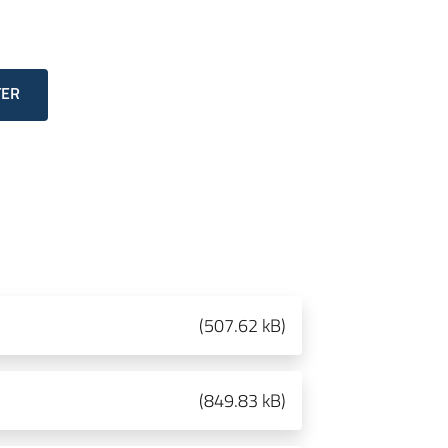
TER
(
507.62 kB
)
(
849.83 kB
)