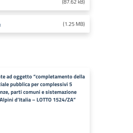
(
87.62 kB
)
4
(
1.25 MB
)
nte ad oggetto “completamento della
nziale pubblica per complessivi 5
enze, parti comuni e sistemazione
 Alpini d’Italia – LOTTO 1524/ZA”