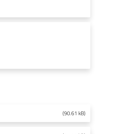
(
90.61 kB
)