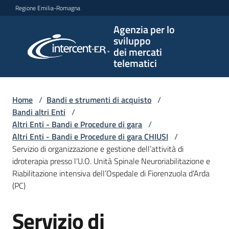
Vai al contenuto
Vai alla navigazione
Vai al footer
Regione Emilia-Romagna
Agenzia per lo
Agenzia
sviluppo
per lo
dei mercati
sviluppo
telematici
dei
mercati
telematici
Home
/
Bandi e strumenti di acquisto
/
Bandi altri Enti
/
Altri Enti - Bandi e Procedure di gara
/
Altri Enti - Bandi e Procedure di gara CHIUSI
/
L'Agenzia
Servizio di organizzazione e gestione dell’attività di
idroterapia presso l’U.O. Unità Spinale Neuroriabilitazione e
Riabilitazione intensiva dell’Ospedale di Fiorenzuola d’Arda
(PC)
Bandi
e
Servizio di
strumenti
Salta al contenuto
di