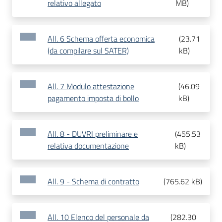
relativo allegato
MB
)
All. 6 Schema offerta economica
(
23.71
(da compilare sul SATER)
kB
)
All. 7 Modulo attestazione
(
46.09
pagamento imposta di bollo
kB
)
All. 8 - DUVRI preliminare e
(
455.53
relativa documentazione
kB
)
All. 9 - Schema di contratto
(
765.62 kB
)
All. 10 Elenco del personale da
(
282.30