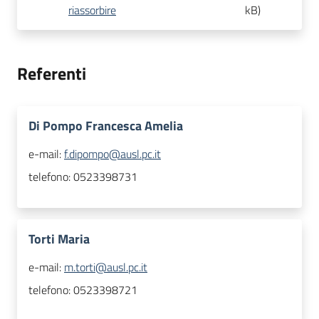
riassorbire
kB
)
Referenti
Di Pompo Francesca Amelia
e-mail:
f.dipompo@ausl.pc.it
telefono:
0523398731
Torti Maria
e-mail:
m.torti@ausl.pc.it
telefono:
0523398721