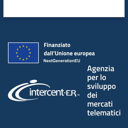
Agenzia
per lo
sviluppo
dei
mercati
telematici