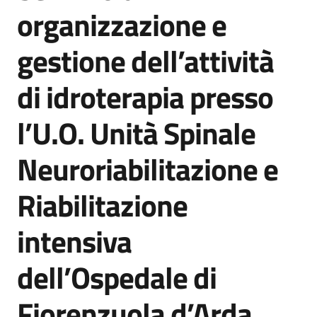
acquisto
organizzazione e
gestione dell’attività
Supporto
di idroterapia presso
l’U.O. Unità Spinale
Piattaforme
telematiche
Neuroriabilitazione e
Riabilitazione
intensiva
English
dell’Ospedale di
site
Fiorenzuola d’Arda