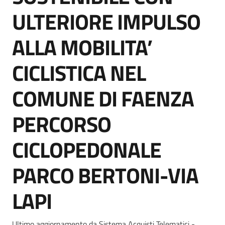
Seguici
ULTERIORE IMPULSO
su
ALLA MOBILITA’
CICLISTICA NEL
COMUNE DI FAENZA
PERCORSO
CICLOPEDONALE
PARCO BERTONI-VIA
LAPI
Ultimo aggiornamento da Sistema Acquisti Telematici -