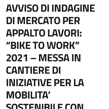
AVVISO DI INDAGINE
acquisto
Salta al contenuto
DI MERCATO PER
Supporto
APPALTO LAVORI:
“BIKE TO WORK”
Piattaforme
telematiche
2021 – MESSA IN
CANTIERE DI
INIZIATIVE PER LA
English
MOBILITA’
site
SOSTENIBILE CON