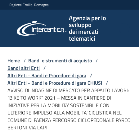
Vai al contenuto
Vai alla navigazione
Vai al footer
Regione Emilia-Romagna
Agenzia per lo
Agenzia
sviluppo
per lo
dei mercati
sviluppo
telematici
dei
mercati
telematici
Home
/
Bandi e strumenti di acquisto
/
Bandi altri Enti
/
Altri Enti - Bandi e Procedure di gara
/
Altri Enti - Bandi e Procedure di gara CHIUSI
/
L'Agenzia
AVVISO DI INDAGINE DI MERCATO PER APPALTO LAVORI:
“BIKE TO WORK” 2021 – MESSA IN CANTIERE DI
INIZIATIVE PER LA MOBILITA’ SOSTENIBILE CON
ULTERIORE IMPULSO ALLA MOBILITA’ CICLISTICA NEL
Bandi
COMUNE DI FAENZA PERCORSO CICLOPEDONALE PARCO
e
BERTONI-VIA LAPI
strumenti
di