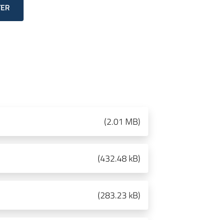
TER
(
2.01 MB
)
(
432.48 kB
)
(
283.23 kB
)