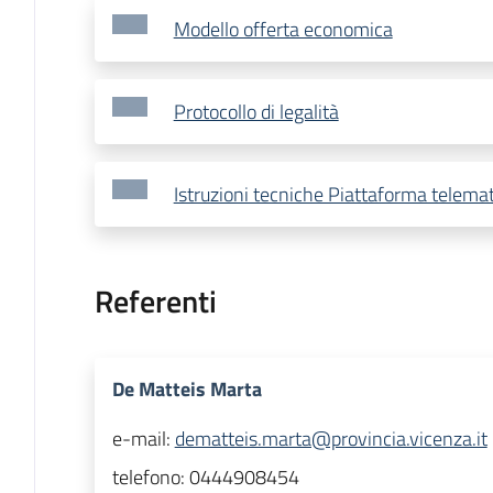
Modello offerta economica
Protocollo di legalità
Istruzioni tecniche Piattaforma telema
Referenti
De Matteis Marta
e-mail:
dematteis.marta@provincia.vicenza.it
telefono:
0444908454