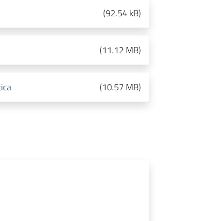
(
92.54 kB
)
(
11.12 MB
)
tica
(
10.57 MB
)