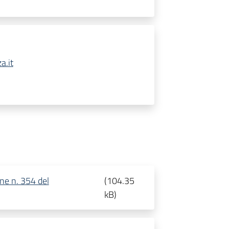
a.it
one n. 354 del
(
104.35
kB
)