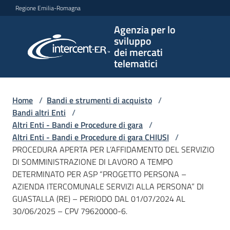
Vai al contenuto
Vai alla navigazione
Vai al footer
Regione Emilia-Romagna
Agenzia per lo
Agenzia
sviluppo
per lo
dei mercati
sviluppo
telematici
dei
mercati
telematici
Home
/
Bandi e strumenti di acquisto
/
Bandi altri Enti
/
Altri Enti - Bandi e Procedure di gara
/
Altri Enti - Bandi e Procedure di gara CHIUSI
/
L'Agenzia
PROCEDURA APERTA PER L’AFFIDAMENTO DEL SERVIZIO
DI SOMMINISTRAZIONE DI LAVORO A TEMPO
DETERMINATO PER ASP “PROGETTO PERSONA –
AZIENDA ITERCOMUNALE SERVIZI ALLA PERSONA” DI
Bandi
GUASTALLA (RE) – PERIODO DAL 01/07/2024 AL
e
30/06/2025 – CPV 79620000-6.
strumenti
di