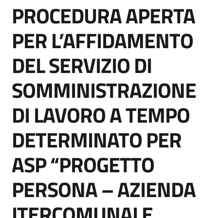
PROCEDURA APERTA
acquisto
Salta al contenuto
PER L’AFFIDAMENTO
Supporto
DEL SERVIZIO DI
SOMMINISTRAZIONE
Piattaforme
telematiche
DI LAVORO A TEMPO
DETERMINATO PER
ASP “PROGETTO
English
PERSONA – AZIENDA
site
ITERCOMUNALE