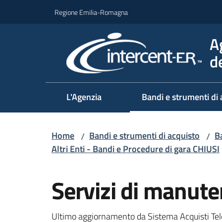
Vai al contenuto
Vai alla navigazione
Vai al footer
Regione Emilia-Romagna
A
d
L'Agenzia
Bandi e strumenti di 
Home
Bandi e strumenti di acquisto
Ba
/
/
Altri Enti - Bandi e Procedure di gara CHIUSI
Salta al contenuto
Servizi di manu
Ultimo aggiornamento da Sistema Acquisti Tel