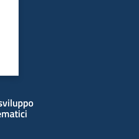
sviluppo
ematici