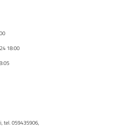
00
24 18:00
8:05
ti, tel. 059435906,