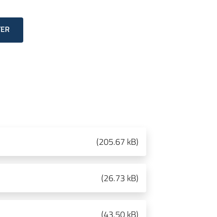
TER
(
205.67 kB
)
(
26.73 kB
)
(
43.50 kB
)