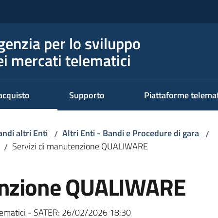
genzia per lo sviluppo
ei mercati telematici
acquisto
Supporto
Piattaforme telema
ndi altri Enti
Altri Enti - Bandi e Procedure di gara
/
/
Servizi di manutenzione QUALIWARE
/
tenzione QUALIWARE
ematici - SATER:
26/02/2026 18:30