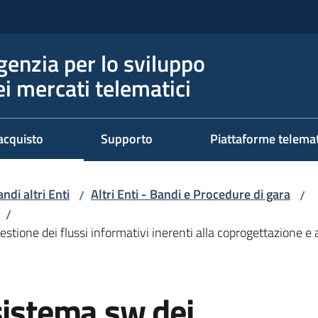
genzia per lo sviluppo
ei mercati telematici
acquisto
Supporto
Piattaforme telema
ndi altri Enti
Altri Enti - Bandi e Procedure di gara
/
/
/
estione dei flussi informativi inerenti alla coprogettazione e 
sistema sw dei