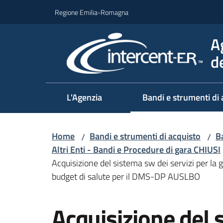
Vai al contenuto
Vai alla navigazione
Vai al footer
Regione Emilia-Romagna
A
d
L'Agenzia
Bandi e strumenti di 
Home
Bandi e strumenti di acquisto
Ba
/
/
Altri Enti - Bandi e Procedure di gara CHIUSI
Acquisizione del sistema sw dei servizi per la g
budget di salute per il DMS-DP AUSLBO
Salta al contenuto
Acquisizione del 