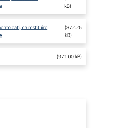
e
kB
)
ento dati, da restituire
(
872.26
e
kB
)
(
971.00 kB
)