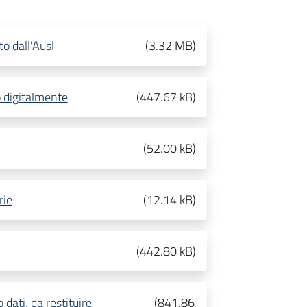
o dall'Ausl
(
3.32 MB
)
o digitalmente
(
447.67 kB
)
(
52.00 kB
)
rie
(
12.14 kB
)
(
442.80 kB
)
 dati, da restituire
(
841.86