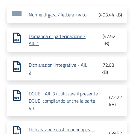
Norme di gara / lettera invito
(
493.44 kB
)
Domanda di partecipazione -
(
47.52
All. 1
kB
)
Dichiarazioni integrative - All.
(
72.03
2
kB
)
DGUE - All. 3 (Utilizzare il presente
(
72.22
DGUE, compilando anche la parte
kB
)
VI)
Dichiarazione costi manodopera -
(
59.52