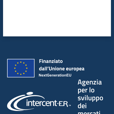
Agenzia
per lo
sviluppo
dei
mercati