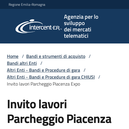
Vai al contenuto
Vai alla navigazione
Vai al footer
Regione Emilia-Romagna
Agenzia per lo
Agenzia
sviluppo
per lo
dei mercati
sviluppo
telematici
dei
mercati
telematici
Home
/
Bandi e strumenti di acquisto
/
Bandi altri Enti
/
Altri Enti - Bandi e Procedure di gara
/
Altri Enti - Bandi e Procedure di gara CHIUSI
/
L'Agenzia
Invito lavori Parcheggio Piacenza Expo
Invito lavori
Salta al contenuto
Bandi
e
Parcheggio Piacenza
strumenti
di