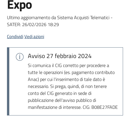
Expo
acquisto
Ultimo aggiornamento da Sistema Acquisti Telematici -
SATER:
26/02/2026 18:29
Supporto
Condividi
Vedi azioni
Piattaforme
Avviso
27 febbraio 2024
telematiche
Si comunica il CIG corretto per procedere a
tutte le operazioni (es. pagamento contributo
Anac) per cui l'inserimento di tale dato è
necessario. Si prega, quindi, di non tenere
conto del CIG generato in sede di
pubblicazione dell'avviso pubblico di
English
manifestazione di interesse. CIG: B08E27FADE
site