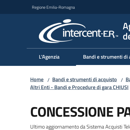
Vai al contenuto
Vai alla navigazione
Vai al footer
Regione Emilia-Romagna
A
d
L'Agenzia
Bandi e strumenti di 
Home
Bandi e strumenti di acquisto
Ba
/
/
Altri Enti - Bandi e Procedure di gara CHIUSI
Salta al contenuto
CONCESSIONE P
Ultimo aggiornamento da Sistema Acquisti Tel