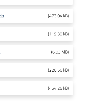
zio
(
473.04 kB
)
(
119.30 kB
)
a
(
6.03 MB
)
(
226.56 kB
)
(
454.26 kB
)