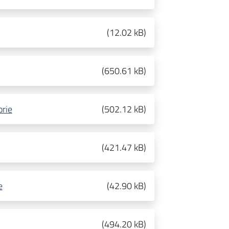
(
12.02 kB
)
(
650.61 kB
)
orie
(
502.12 kB
)
(
421.47 kB
)
e
(
42.90 kB
)
(
494.20 kB
)