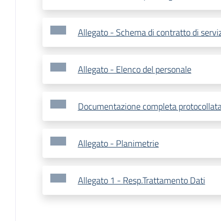
Allegato - Schema di contratto di servi
Allegato - Elenco del personale
Documentazione completa protocollat
Allegato - Planimetrie
Allegato 1 - Resp.Trattamento Dati