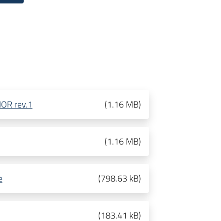
IOR rev.1
(
1.16 MB
)
(
1.16 MB
)
e
(
798.63 kB
)
(
183.41 kB
)