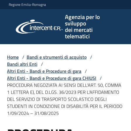
Vai al contenuto
Vai alla navigazione
Vai al footer
Regione Emilia-Romagna
Agenzia per lo
Agenzia
sviluppo
per lo
dei mercati
sviluppo
telematici
dei
mercati
telematici
Home
/
Bandi e strumenti di acquisto
/
Bandi altri Enti
/
Altri Enti - Bandi e Procedure di gara
/
Altri Enti - Bandi e Procedure di gara CHIUSI
/
L'Agenzia
PROCEDURA NEGOZIATA AI SENSI DELL'ART. 50, COMMA
1 LETTERA E), DEL D.LGS. 36/2023 PER L'AFFIDAMENTO
DEL SERVIZIO DI TRASPORTO SCOLASTICO DEGLI
STUDENTI IN CONDIZIONE DI DISABILITÀ PER IL PERIODO
Bandi
1/09/2024 – 31/08/2025
e
strumenti
di
Salta al contenuto