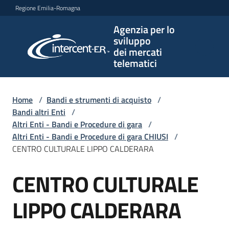
Vai al contenuto
Vai alla navigazione
Vai al footer
Regione Emilia-Romagna
Agenzia per lo
Agenzia
sviluppo
per lo
dei mercati
sviluppo
telematici
dei
mercati
telematici
Home
/
Bandi e strumenti di acquisto
/
Bandi altri Enti
/
Altri Enti - Bandi e Procedure di gara
/
Altri Enti - Bandi e Procedure di gara CHIUSI
/
L'Agenzia
CENTRO CULTURALE LIPPO CALDERARA
CENTRO CULTURALE
Salta al contenuto
Bandi
e
LIPPO CALDERARA
strumenti
di