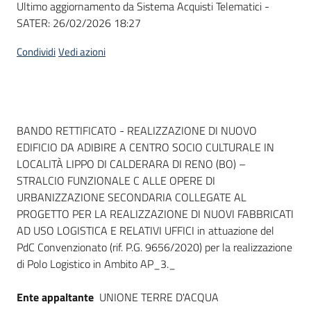
Ultimo aggiornamento da Sistema Acquisti Telematici -
acquisto
SATER:
26/02/2026 18:27
Condividi
Vedi azioni
Supporto
Piattaforme
Dati del bando
BANDO RETTIFICATO - REALIZZAZIONE DI NUOVO
telematiche
EDIFICIO DA ADIBIRE A CENTRO SOCIO CULTURALE IN
LOCALITÀ LIPPO DI CALDERARA DI RENO (BO) –
STRALCIO FUNZIONALE C ALLE OPERE DI
URBANIZZAZIONE SECONDARIA COLLEGATE AL
PROGETTO PER LA REALIZZAZIONE DI NUOVI FABBRICATI
AD USO LOGISTICA E RELATIVI UFFICI in attuazione del
English
PdC Convenzionato (rif. P.G. 9656/2020) per la realizzazione
site
di Polo Logistico in Ambito AP_3._
Ente appaltante
UNIONE TERRE D'ACQUA