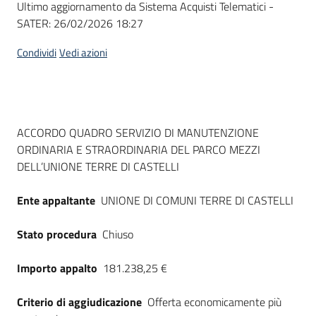
Ultimo aggiornamento da Sistema Acquisti Telematici -
acquisto
SATER:
26/02/2026 18:27
Condividi
Vedi azioni
Supporto
Piattaforme
Dati del bando
ACCORDO QUADRO SERVIZIO DI MANUTENZIONE
telematiche
ORDINARIA E STRAORDINARIA DEL PARCO MEZZI
DELL’UNIONE TERRE DI CASTELLI
Ente appaltante
UNIONE DI COMUNI TERRE DI CASTELLI
Stato procedura
Chiuso
English
site
Importo appalto
181.238,25 €
Criterio di aggiudicazione
Offerta economicamente più