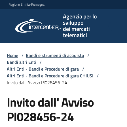
Vai al contenuto
Vai alla navigazione
Vai al footer
Regione Emilia-Romagna
Agenzia per lo
Agenzia
sviluppo
per lo
dei mercati
sviluppo
telematici
dei
mercati
telematici
Home
/
Bandi e strumenti di acquisto
/
Bandi altri Enti
/
Altri Enti - Bandi e Procedure di gara
/
Altri Enti - Bandi e Procedure di gara CHIUSI
/
L'Agenzia
Invito dall' Avviso PI028456-24
Invito dall' Avviso
Salta al contenuto
Bandi
e
PI028456-24
strumenti
di