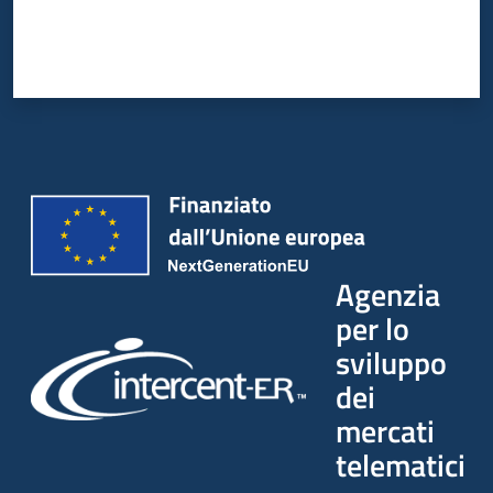
Agenzia
per lo
sviluppo
dei
mercati
telematici