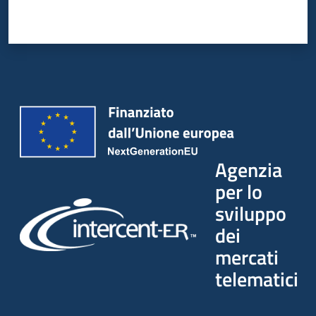
Agenzia
per lo
sviluppo
dei
mercati
telematici