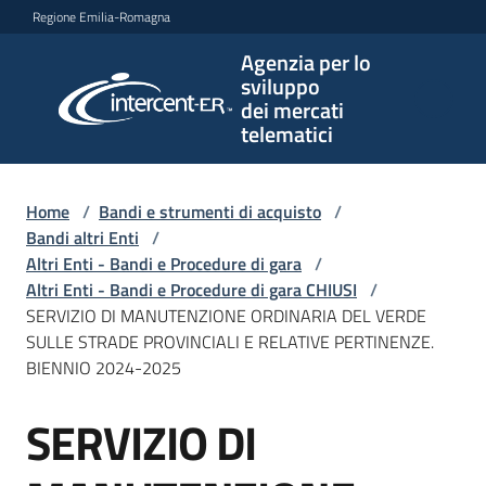
Vai al contenuto
Vai alla navigazione
Vai al footer
Regione Emilia-Romagna
Agenzia per lo
Agenzia
sviluppo
per lo
dei mercati
sviluppo
telematici
dei
mercati
telematici
Home
/
Bandi e strumenti di acquisto
/
Bandi altri Enti
/
Altri Enti - Bandi e Procedure di gara
/
Altri Enti - Bandi e Procedure di gara CHIUSI
/
L'Agenzia
SERVIZIO DI MANUTENZIONE ORDINARIA DEL VERDE
SULLE STRADE PROVINCIALI E RELATIVE PERTINENZE.
BIENNIO 2024-2025
Bandi
SERVIZIO DI
e
Salta al contenuto
strumenti
di