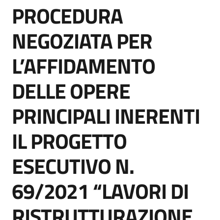
PROCEDURA
acquisto
Salta al contenuto
NEGOZIATA PER
Supporto
L’AFFIDAMENTO
DELLE OPERE
Piattaforme
telematiche
PRINCIPALI INERENTI
IL PROGETTO
ESECUTIVO N.
English
69/2021 “LAVORI DI
site
RISTRUTTURAZIONE