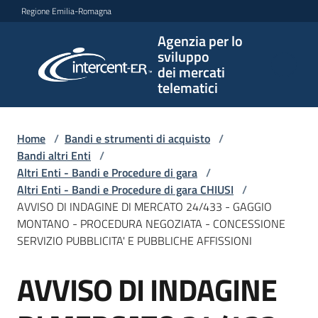
Vai al contenuto
Vai alla navigazione
Vai al footer
Regione Emilia-Romagna
Agenzia per lo
Agenzia
sviluppo
per lo
dei mercati
sviluppo
telematici
dei
mercati
telematici
Home
/
Bandi e strumenti di acquisto
/
Bandi altri Enti
/
Altri Enti - Bandi e Procedure di gara
/
Altri Enti - Bandi e Procedure di gara CHIUSI
/
L'Agenzia
AVVISO DI INDAGINE DI MERCATO 24/433 - GAGGIO
MONTANO - PROCEDURA NEGOZIATA - CONCESSIONE
SERVIZIO PUBBLICITA' E PUBBLICHE AFFISSIONI
Bandi
AVVISO DI INDAGINE
e
Salta al contenuto
strumenti
di