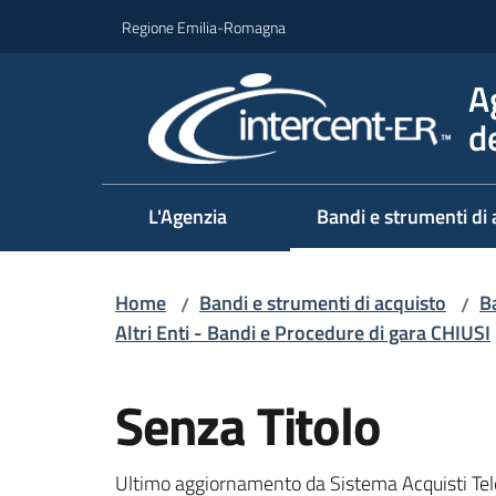
Vai al contenuto
Vai alla navigazione
Vai al footer
Regione Emilia-Romagna
A
d
L'Agenzia
Bandi e strumenti di 
Home
Bandi e strumenti di acquisto
Ba
/
/
Altri Enti - Bandi e Procedure di gara CHIUSI
Salta al contenuto
Senza Titolo
Ultimo aggiornamento da Sistema Acquisti Tel