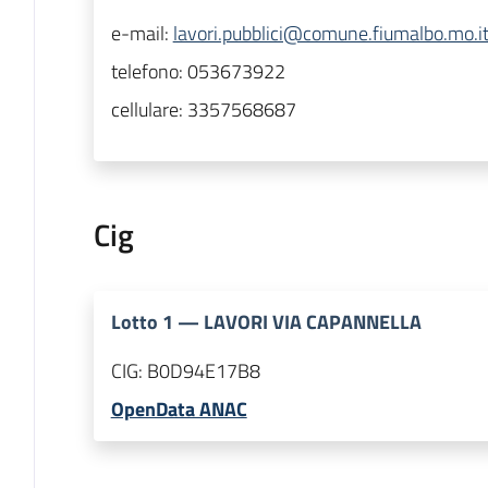
e-mail:
lavori.pubblici@comune.fiumalbo.mo.i
telefono:
053673922
cellulare:
3357568687
Cig
Lotto
1
—
LAVORI VIA CAPANNELLA
CIG:
B0D94E17B8
OpenData ANAC