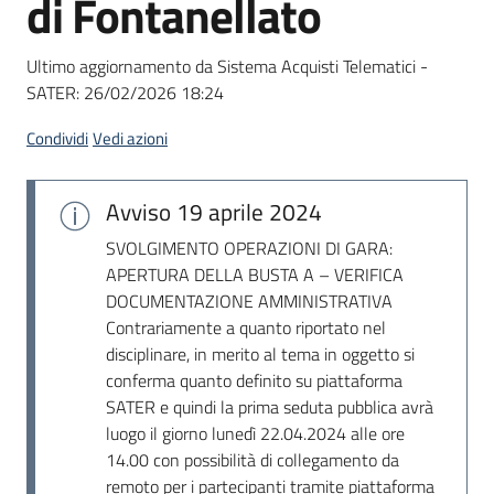
di Fontanellato
acquisto
Ultimo aggiornamento da Sistema Acquisti Telematici -
SATER:
26/02/2026 18:24
Supporto
Condividi
Vedi azioni
Piattaforme
Avviso
19 aprile 2024
telematiche
SVOLGIMENTO OPERAZIONI DI GARA:
APERTURA DELLA BUSTA A – VERIFICA
DOCUMENTAZIONE AMMINISTRATIVA
Contrariamente a quanto riportato nel
disciplinare, in merito al tema in oggetto si
conferma quanto definito su piattaforma
English
SATER e quindi la prima seduta pubblica avrà
site
luogo il giorno lunedì 22.04.2024 alle ore
14.00 con possibilità di collegamento da
remoto per i partecipanti tramite piattaforma