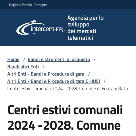
Vai al contenuto
Vai alla navigazione
Vai al footer
Regione Emilia-Romagna
Agenzia per lo
Agenzia
sviluppo
per lo
dei mercati
sviluppo
telematici
dei
mercati
telematici
Home
/
Bandi e strumenti di acquisto
/
Bandi altri Enti
/
Altri Enti - Bandi e Procedure di gara
/
Altri Enti - Bandi e Procedure di gara CHIUSI
/
L'Agenzia
Centri estivi comunali 2024 -2028. Comune di Fontanellato
Centri estivi comunali
Salta al contenuto
Bandi
e
2024 -2028. Comune
strumenti
di