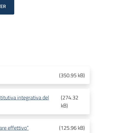
TER
(
350.95 kB
)
titutiva integrativa del
(
274.32
kB
)
are effettivo”
(
125.96 kB
)