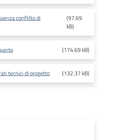
senza conflitto di
(
97.69
kB
)
pianto
(
174.69 kB
)
ati tecnici di progetto
(
132.37 kB
)