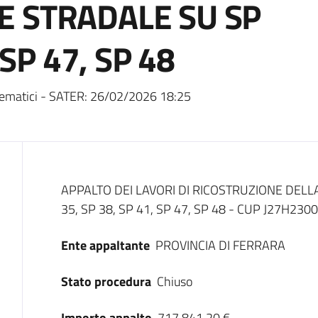
 STRADALE SU SP
 SP 47, SP 48
ematici - SATER:
26/02/2026 18:25
Dati del bando
APPALTO DEI LAVORI DI RICOSTRUZIONE DEL
35, SP 38, SP 41, SP 47, SP 48 - CUP J27H2
Ente appaltante
PROVINCIA DI FERRARA
Stato procedura
Chiuso
Importo appalto
717.841,20 €