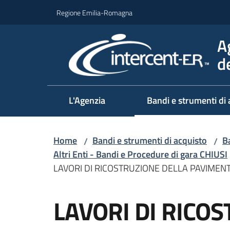
Vai al contenuto
Vai alla navigazione
Vai al footer
Regione Emilia-Romagna
A
d
L'Agenzia
Bandi e strumenti di 
Home
Bandi e strumenti di acquisto
Ba
/
/
Altri Enti - Bandi e Procedure di gara CHIUSI
LAVORI DI RICOSTRUZIONE DELLA PAVIMENTA
Salta al contenuto
LAVORI DI RICO