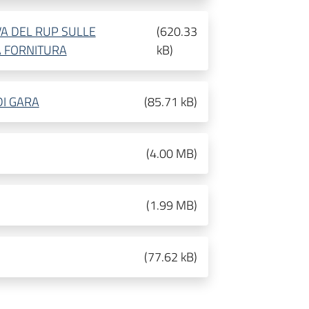
A DEL RUP SULLE
(
620.33
 FORNITURA
kB
)
DI GARA
(
85.71 kB
)
(
4.00 MB
)
(
1.99 MB
)
(
77.62 kB
)