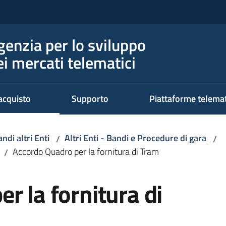
genzia per lo sviluppo
ei mercati telematici
acquisto
Supporto
Piattaforme telema
ndi altri Enti
Altri Enti - Bandi e Procedure di gara
/
/
Accordo Quadro per la fornitura di Tram
/
r la fornitura di