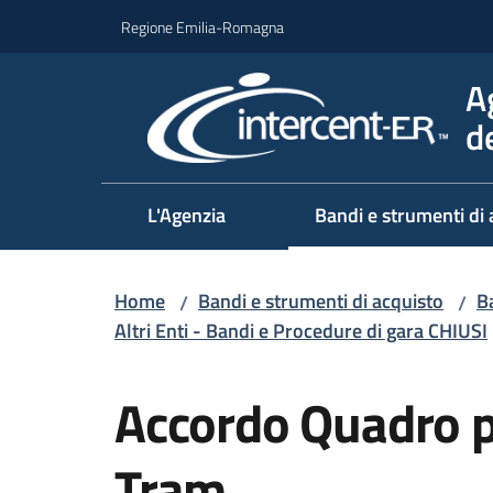
Vai al contenuto
Vai alla navigazione
Vai al footer
Regione Emilia-Romagna
A
d
L'Agenzia
Bandi e strumenti di 
Home
Bandi e strumenti di acquisto
Ba
/
/
Altri Enti - Bandi e Procedure di gara CHIUSI
Salta al contenuto
Accordo Quadro pe
Tram