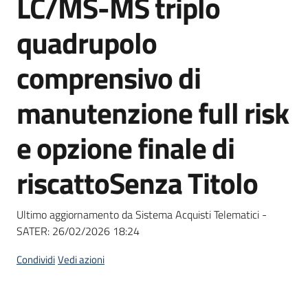
LC/MS-MS triplo
acquisto
quadrupolo
Supporto
comprensivo di
manutenzione full risk
Piattaforme
e opzione finale di
telematiche
riscattoSenza Titolo
Ultimo aggiornamento da Sistema Acquisti Telematici -
SATER:
26/02/2026 18:24
English
site
Condividi
Vedi azioni