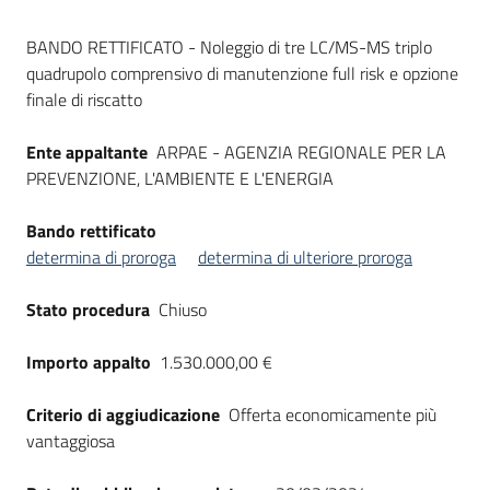
Seguici
Dati del bando
su
BANDO RETTIFICATO - Noleggio di tre LC/MS-MS triplo
quadrupolo comprensivo di manutenzione full risk e opzione
finale di riscatto
Ente appaltante
ARPAE - AGENZIA REGIONALE PER LA
PREVENZIONE, L'AMBIENTE E L'ENERGIA
Bando rettificato
determina di proroga
determina di ulteriore proroga
Stato procedura
Chiuso
Importo appalto
1.530.000,00 €
Criterio di aggiudicazione
Offerta economicamente più
vantaggiosa