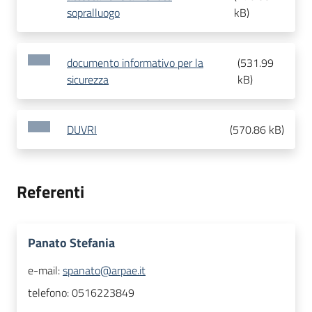
sopralluogo
kB
)
documento informativo per la
(
531.99
sicurezza
kB
)
DUVRI
(
570.86 kB
)
Referenti
Panato Stefania
e-mail:
spanato@arpae.it
telefono:
0516223849