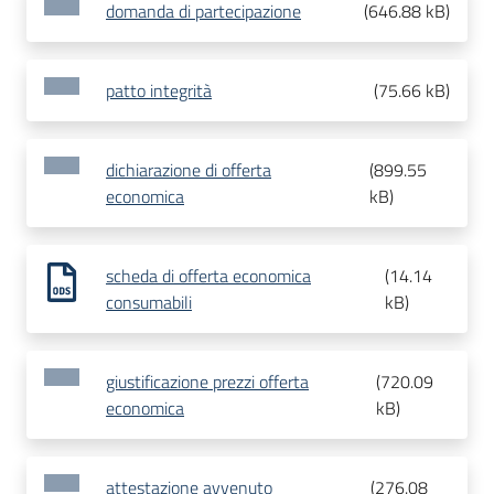
domanda di partecipazione
(
646.88 kB
)
patto integrità
(
75.66 kB
)
dichiarazione di offerta
(
899.55
economica
kB
)
scheda di offerta economica
(
14.14
consumabili
kB
)
giustificazione prezzi offerta
(
720.09
economica
kB
)
attestazione avvenuto
(
276.08