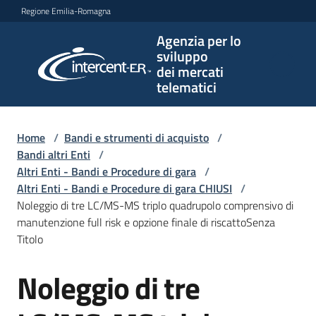
Vai al contenuto
Vai alla navigazione
Vai al footer
Regione Emilia-Romagna
Agenzia per lo
Agenzia
sviluppo
per lo
dei mercati
sviluppo
telematici
dei
mercati
telematici
Home
/
Bandi e strumenti di acquisto
/
Bandi altri Enti
/
Altri Enti - Bandi e Procedure di gara
/
Altri Enti - Bandi e Procedure di gara CHIUSI
/
L'Agenzia
Noleggio di tre LC/MS-MS triplo quadrupolo comprensivo di
manutenzione full risk e opzione finale di riscattoSenza
Titolo
Bandi
Noleggio di tre
e
Salta al contenuto
strumenti
di