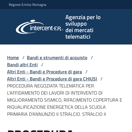
Vai al contenuto
Vai alla navigazione
Vai al footer
Regione Emilia-Romagna
Agenzia per lo
Agenzia
sviluppo
per lo
dei mercati
sviluppo
telematici
dei
mercati
telematici
Home
/
Bandi e strumenti di acquisto
/
Bandi altri Enti
/
Altri Enti - Bandi e Procedure di gara
/
Altri Enti - Bandi e Procedure di gara CHIUSI
/
L'Agenzia
PROCEDURA NEGOZIATA TELEMATICA PER
L’AFFIDAMENTO DEI LAVORI DI INTERVENTO DI
MIGLIORAMENTO SISMICO, RIFACIMENTO COPERTURA E
RIQUALIFICAZIONE ENERGETICA DELLA SCUOLA
Bandi
PRIMARIA D’ANNUNZIO II STRALCIO. STRALCIO II
e
strumenti
di
Salta al contenuto