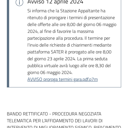
Avviso
12 aprile 2024
Si informa che la Stazione Appaltante ha
ritenuto di prorogare i termini di presentazione
delle offerte alle ore 8,00 del giorno 06 maggio
2024, al fine di favorire la massima
partecipazione alla procedura. Il termine per
l'invio delle richieste di chiarimenti mediante
piattaforma SATER è prorogato alle ore 8,00
del giorno 23 aprile 2024. La prima seduta
pubblica virtuale avrà luogo alle ore 8,30 del
giorno 06 maggio 2024.
AVVISO proroga termini gara.pdf.p7m
Dati del bando
BANDO RETTIFICATO - PROCEDURA NEGOZIATA
TELEMATICA PER L’AFFIDAMENTO DEI LAVORI DI
INTERVENTO DI MIGLIORAMENTO SISMICO, RIFACIMENTO