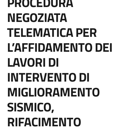
PROCEDURA
acquisto
NEGOZIATA
TELEMATICA PER
Supporto
L’AFFIDAMENTO DEI
Piattaforme
LAVORI DI
telematiche
INTERVENTO DI
MIGLIORAMENTO
SISMICO,
English
site
RIFACIMENTO