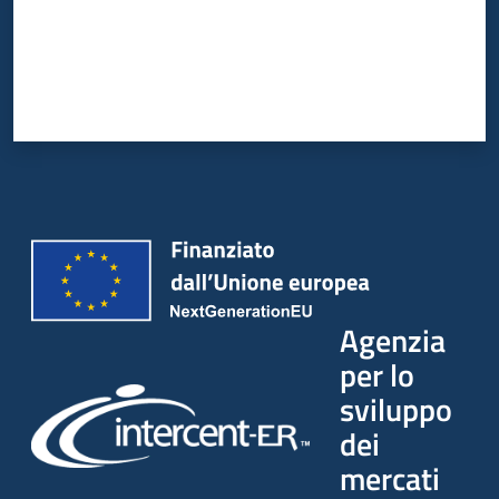
Agenzia
per lo
sviluppo
dei
mercati