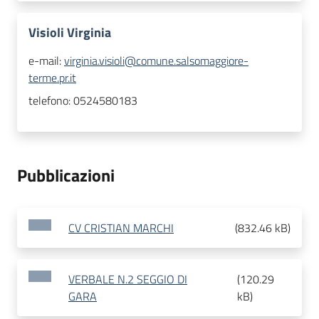
Visioli Virginia
e-mail:
virginia.visioli@comune.salsomaggiore-
terme.pr.it
telefono:
0524580183
Pubblicazioni
CV CRISTIAN MARCHI
(
832.46 kB
)
VERBALE N.2 SEGGIO DI
(
120.29
GARA
kB
)