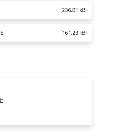
(
236.81 kB
)
NE
(
161.23 kB
)
it