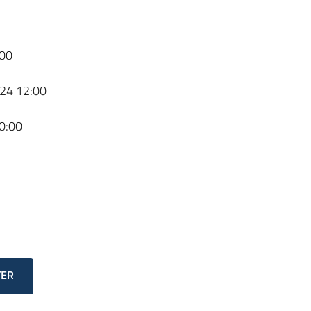
00
24 12:00
0:00
TER