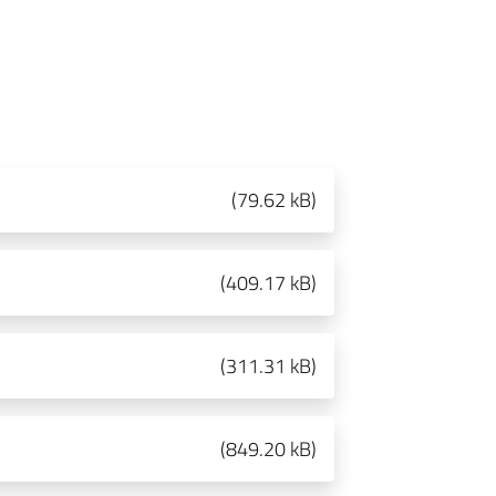
(
79.62 kB
)
(
409.17 kB
)
(
311.31 kB
)
(
849.20 kB
)