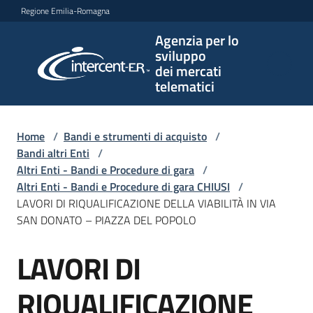
Vai al contenuto
Vai alla navigazione
Vai al footer
Regione Emilia-Romagna
Agenzia per lo
Agenzia
sviluppo
per lo
dei mercati
sviluppo
telematici
dei
mercati
telematici
Home
/
Bandi e strumenti di acquisto
/
Bandi altri Enti
/
Altri Enti - Bandi e Procedure di gara
/
Altri Enti - Bandi e Procedure di gara CHIUSI
/
L'Agenzia
LAVORI DI RIQUALIFICAZIONE DELLA VIABILITÀ IN VIA
SAN DONATO – PIAZZA DEL POPOLO
LAVORI DI
Bandi
Salta al contenuto
e
strumenti
RIQUALIFICAZIONE
di