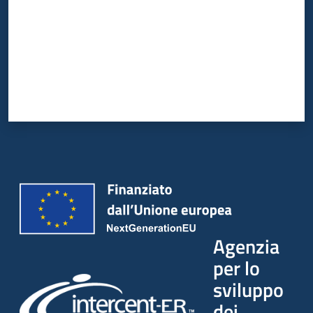
Agenzia
per lo
sviluppo
dei