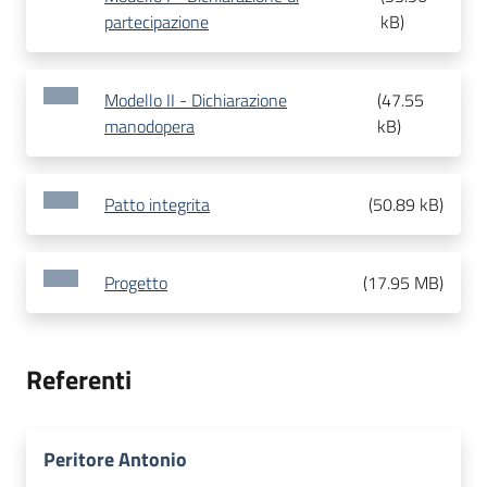
partecipazione
kB
)
Modello II - Dichiarazione
(
47.55
manodopera
kB
)
Patto integrita
(
50.89 kB
)
Progetto
(
17.95 MB
)
Referenti
Peritore Antonio