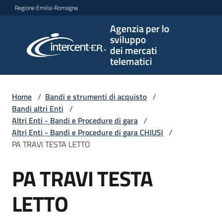
Vai al contenuto
Vai alla navigazione
Vai al footer
Regione Emilia-Romagna
Agenzia per lo
Agenzia
sviluppo
per lo
dei mercati
sviluppo
telematici
dei
mercati
telematici
Home
/
Bandi e strumenti di acquisto
/
Bandi altri Enti
/
Altri Enti - Bandi e Procedure di gara
/
Altri Enti - Bandi e Procedure di gara CHIUSI
/
L'Agenzia
PA TRAVI TESTA LETTO
PA TRAVI TESTA
Salta al contenuto
Bandi
e
LETTO
strumenti
di