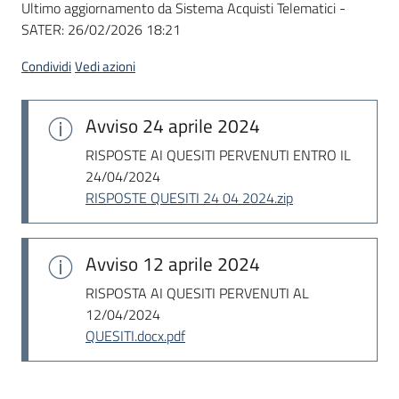
Ultimo aggiornamento da Sistema Acquisti Telematici -
acquisto
SATER:
26/02/2026 18:21
Condividi
Vedi azioni
Supporto
Avviso
24 aprile 2024
Piattaforme
RISPOSTE AI QUESITI PERVENUTI ENTRO IL
telematiche
24/04/2024
RISPOSTE QUESITI 24 04 2024.zip
Avviso
12 aprile 2024
RISPOSTA AI QUESITI PERVENUTI AL
English
12/04/2024
site
QUESITI.docx.pdf