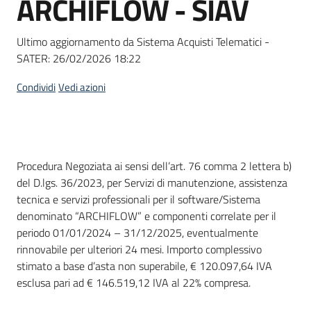
ARCHIFLOW - SIAV
acquisto
Ultimo aggiornamento da Sistema Acquisti Telematici -
SATER:
26/02/2026 18:22
Supporto
Condividi
Vedi azioni
Piattaforme
telematiche
Dati del bando
Procedura Negoziata ai sensi dell’art. 76 comma 2 lettera b)
del D.lgs. 36/2023, per Servizi di manutenzione, assistenza
tecnica e servizi professionali per il software/Sistema
denominato “ARCHIFLOW” e componenti correlate per il
periodo 01/01/2024 – 31/12/2025, eventualmente
English
rinnovabile per ulteriori 24 mesi. Importo complessivo
site
stimato a base d’asta non superabile, € 120.097,64 IVA
esclusa pari ad € 146.519,12 IVA al 22% compresa.