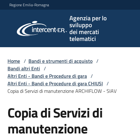
Vai al contenuto
Vai alla navigazione
Vai al footer
Regione Emilia-Romagna
Agenzia per lo
Agenzia
sviluppo
per lo
dei mercati
sviluppo
telematici
dei
mercati
telematici
Home
/
Bandi e strumenti di acquisto
/
Bandi altri Enti
/
Altri Enti - Bandi e Procedure di gara
/
Altri Enti - Bandi e Procedure di gara CHIUSI
/
L'Agenzia
Copia di Servizi di manutenzione ARCHIFLOW - SIAV
Copia di Servizi di
Salta al contenuto
Bandi
e
manutenzione
strumenti
di