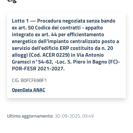
Lotto
1
—
Procedura negoziata senza bando
ex art. 50 Codice dei contratti - appalto
integrato ex art. 44 per efficientamento
energetico dell'impianto centralizzato posto a
servizio dell'edificio ERP costituito da n. 20
alloggi (Cod. ACER 0229) in Via Antonio
Gramsci n°54-62, -Loc. S. Piero in Bagno (FC)-
POR-FESR 2021-2027.
CIG:
B0FCF698F1
OpenData ANAC
Ultimo aggiornamento
:
30-09-2025, 09:49