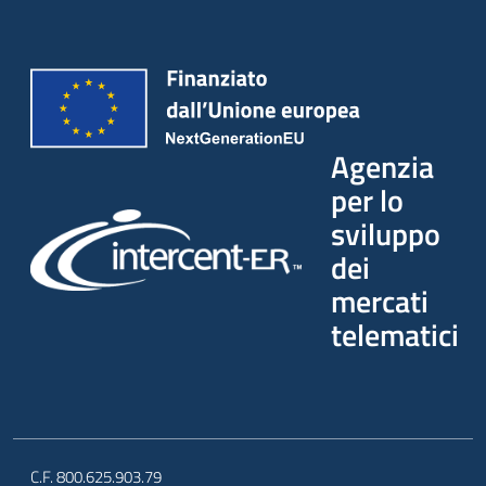
Agenzia
per lo
sviluppo
dei
mercati
telematici
C.F. 800.625.903.79