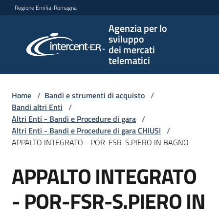
Vai al contenuto
Vai alla navigazione
Vai al footer
Regione Emilia-Romagna
Agenzia per lo
Agenzia
sviluppo
per lo
dei mercati
sviluppo
telematici
dei
mercati
telematici
Home
/
Bandi e strumenti di acquisto
/
Bandi altri Enti
/
Altri Enti - Bandi e Procedure di gara
/
Altri Enti - Bandi e Procedure di gara CHIUSI
/
L'Agenzia
APPALTO INTEGRATO - POR-FSR-S.PIERO IN BAGNO
APPALTO INTEGRATO
Salta al contenuto
Bandi
e
- POR-FSR-S.PIERO IN
strumenti
di