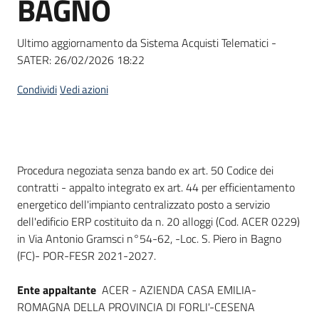
BAGNO
acquisto
Ultimo aggiornamento da Sistema Acquisti Telematici -
SATER:
26/02/2026 18:22
Supporto
Condividi
Vedi azioni
Piattaforme
telematiche
Dati del bando
Procedura negoziata senza bando ex art. 50 Codice dei
contratti - appalto integrato ex art. 44 per efficientamento
energetico dell'impianto centralizzato posto a servizio
dell'edificio ERP costituito da n. 20 alloggi (Cod. ACER 0229)
in Via Antonio Gramsci n°54-62, -Loc. S. Piero in Bagno
English
(FC)- POR-FESR 2021-2027.
site
Ente appaltante
ACER - AZIENDA CASA EMILIA-
ROMAGNA DELLA PROVINCIA DI FORLI'-CESENA