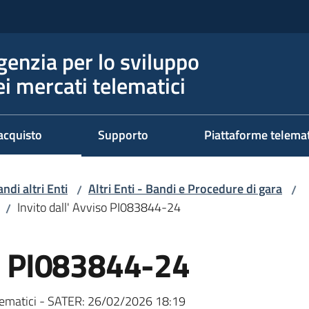
genzia per lo sviluppo
ei mercati telematici
acquisto
Supporto
Piattaforme telema
ndi altri Enti
Altri Enti - Bandi e Procedure di gara
/
/
Invito dall' Avviso PI083844-24
/
so PI083844-24
ematici - SATER:
26/02/2026 18:19