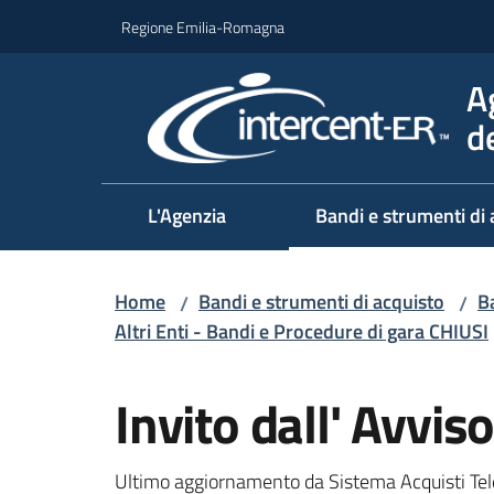
Vai al contenuto
Vai alla navigazione
Vai al footer
Regione Emilia-Romagna
A
d
L'Agenzia
Bandi e strumenti di 
Home
Bandi e strumenti di acquisto
Ba
/
/
Altri Enti - Bandi e Procedure di gara CHIUSI
Salta al contenuto
Invito dall' Avvi
Ultimo aggiornamento da Sistema Acquisti Tel