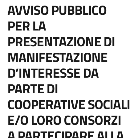
AVVISO PUBBLICO
acquisto
Salta al contenuto
PER LA
Supporto
PRESENTAZIONE DI
MANIFESTAZIONE
Piattaforme
telematiche
D’INTERESSE DA
PARTE DI
COOPERATIVE SOCIALI
English
E/O LORO CONSORZI
site
A PARTECIPARE ALLA