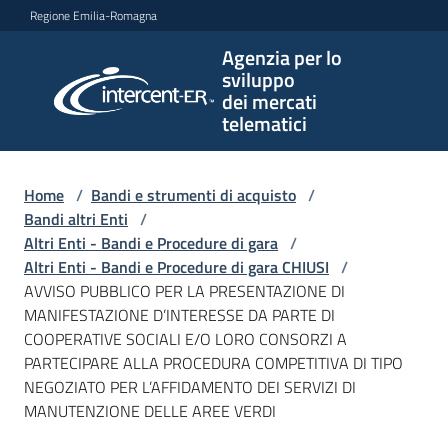
Vai al contenuto
Vai alla navigazione
Vai al footer
Regione Emilia-Romagna
Agenzia per lo
Agenzia
sviluppo
per lo
dei mercati
sviluppo
telematici
dei
mercati
telematici
Home
/
Bandi e strumenti di acquisto
/
Bandi altri Enti
/
Altri Enti - Bandi e Procedure di gara
/
Altri Enti - Bandi e Procedure di gara CHIUSI
/
L'Agenzia
AVVISO PUBBLICO PER LA PRESENTAZIONE DI
MANIFESTAZIONE D’INTERESSE DA PARTE DI
COOPERATIVE SOCIALI E/O LORO CONSORZI A
PARTECIPARE ALLA PROCEDURA COMPETITIVA DI TIPO
Bandi
NEGOZIATO PER L’AFFIDAMENTO DEI SERVIZI DI
e
MANUTENZIONE DELLE AREE VERDI
strumenti
di