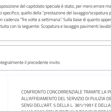
disposizione del capitolato speciale è stato, per mero errore m
llo specifico, quello della “prestazione del lavaggio/scopatura 
on cadenza “Tre volte a settimana”. Sulla base di quanto appena
ituita con la seguente: Scopatura e lavaggio pavimenti lavabil
ntegralmente il precedente invito
Dati del bando
CONFRONTO CONCORRENZIALE TRAMITE LA PI
ALL'AFFIDAMENTO DEL SERVIZIO DI PULIZIA DE
SENSI DELL'ART. 5 DELLA L. 381/1991 E DELLA