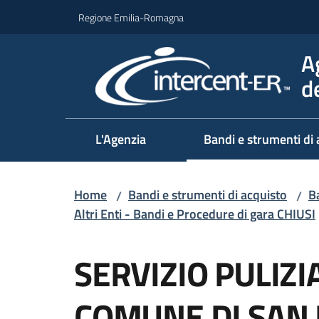
Vai al contenuto
Vai alla navigazione
Vai al footer
Regione Emilia-Romagna
A
d
L'Agenzia
Bandi e strumenti di 
Home
Bandi e strumenti di acquisto
Ba
/
/
Altri Enti - Bandi e Procedure di gara CHIUSI
Salta al contenuto
SERVIZIO PULIZI
COMUNE DI SAN