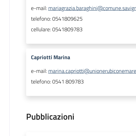
e-mail:
mariagrazia.baraghini@comune.savigna
telefono:
0541809625
cellulare:
0541809783
Capriotti Marina
e-mail:
marina.capriotti@unionerubiconemare.
telefono:
0541 809783
Pubblicazioni