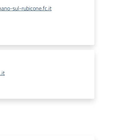
no-sul-rubicone.fc.it
it