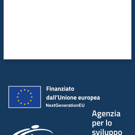
Agenzia
per lo
sviluppo