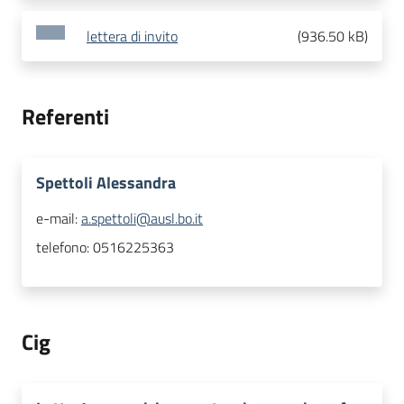
lettera di invito
(
936.50 kB
)
Referenti
Spettoli Alessandra
e-mail:
a.spettoli@ausl.bo.it
telefono:
0516225363
Cig