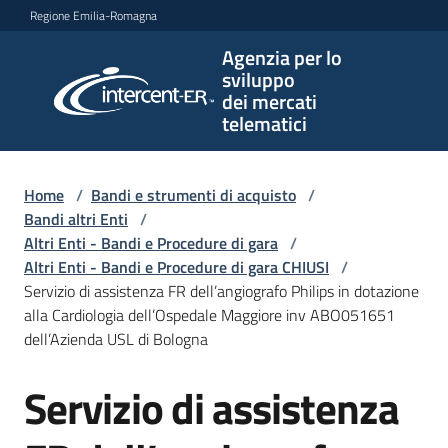
Vai al contenuto
Vai alla navigazione
Vai al footer
Regione Emilia-Romagna
Agenzia per lo
Agenzia
sviluppo
per lo
dei mercati
sviluppo
telematici
dei
mercati
telematici
Home
/
Bandi e strumenti di acquisto
/
Bandi altri Enti
/
Altri Enti - Bandi e Procedure di gara
/
Altri Enti - Bandi e Procedure di gara CHIUSI
/
L'Agenzia
Servizio di assistenza FR dell’angiografo Philips in dotazione
alla Cardiologia dell’Ospedale Maggiore inv ABO051651
dell’Azienda USL di Bologna
Bandi
Servizio di assistenza
e
Salta al contenuto
strumenti
di