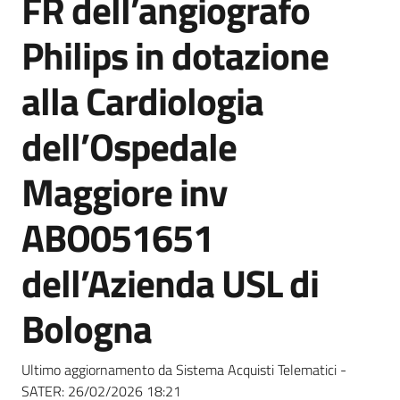
FR dell’angiografo
acquisto
Philips in dotazione
Supporto
alla Cardiologia
dell’Ospedale
Piattaforme
Maggiore inv
telematiche
ABO051651
dell’Azienda USL di
Bologna
English
site
Ultimo aggiornamento da Sistema Acquisti Telematici -
SATER:
26/02/2026 18:21