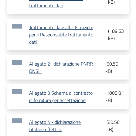
kB
)
trattamento dati
Trattamento dati: all.2 Istruzioni
(
189.63
per il Responsabile trattamento
kB
)
dati
Allegato 2- dichiarazione PNRR
(
60.59
DNSH
kB
)
Allegato 3 Schema di contratto
(
1005.81
di fornitura per accettazione
kB
)
Allegato 4 - dichiarazione
(
80.58
titolare effettivo
kB
)