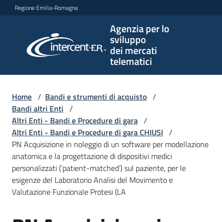
Vai al contenuto
Vai alla navigazione
Vai al footer
Regione Emilia-Romagna
Agenzia per lo
Agenzia
sviluppo
per lo
dei mercati
sviluppo
telematici
dei
mercati
telematici
Home
/
Bandi e strumenti di acquisto
/
Bandi altri Enti
/
Altri Enti - Bandi e Procedure di gara
/
Altri Enti - Bandi e Procedure di gara CHIUSI
/
L'Agenzia
PN Acquisizione in noleggio di un software per modellazione
anatomica e la progettazione di dispositivi medici
personalizzati (‘patient-matched’) sul paziente, per le
esigenze del Laboratorio Analisi del Movimento e
Bandi
Valutazione Funzionale Protesi (LA
e
strumenti
di
Salta al contenuto