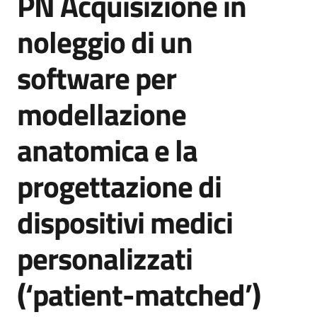
PN Acquisizione in
acquisto
noleggio di un
software per
Supporto
modellazione
Piattaforme
anatomica e la
telematiche
progettazione di
dispositivi medici
personalizzati
English
site
(‘patient-matched’)