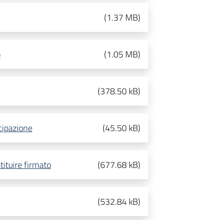
(
1.37 MB
)
o
(
1.05 MB
)
(
378.50 kB
)
cipazione
(
45.50 kB
)
tituire firmato
(
677.68 kB
)
(
532.84 kB
)