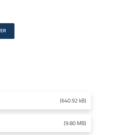
TER
(
640.92 kB
)
(
9.80 MB
)