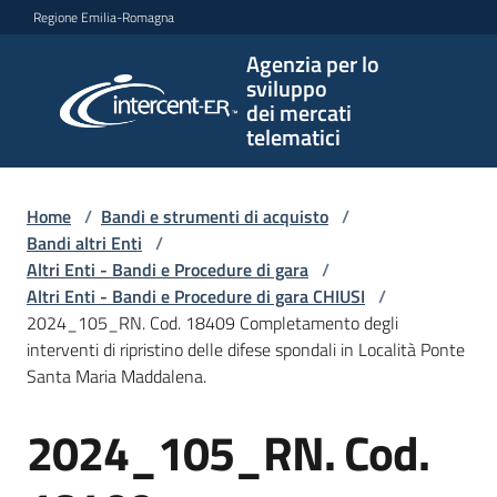
Vai al contenuto
Vai alla navigazione
Vai al footer
Regione Emilia-Romagna
Agenzia per lo
Agenzia
sviluppo
per lo
dei mercati
sviluppo
telematici
dei
mercati
telematici
Home
/
Bandi e strumenti di acquisto
/
Bandi altri Enti
/
Altri Enti - Bandi e Procedure di gara
/
Altri Enti - Bandi e Procedure di gara CHIUSI
/
L'Agenzia
2024_105_RN. Cod. 18409 Completamento degli
interventi di ripristino delle difese spondali in Località Ponte
Santa Maria Maddalena.
Bandi
2024_105_RN. Cod.
e
Salta al contenuto
strumenti
di