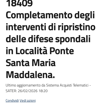
18409
acquisto
Completamento degli
Supporto
interventi di ripristino
delle difese spondali
Piattaforme
in Località Ponte
telematiche
Santa Maria
Maddalena.
English
Ultimo aggiornamento da Sistema Acquisti Telematici -
site
SATER:
26/02/2026 18:20
Condividi
Vedi azioni